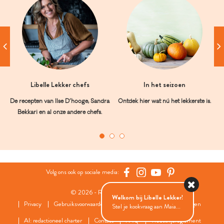
Libelle Lekker chefs
In het seizoen
De recepten van Ilse D’hooge, Sandra
Ontdek hier wat nú het lekkerste is.
Bekkari en al onze andere chefs.
Volg ons ook op sociale media:
© 2026 - Roularta Media Group
Welkom bij Libelle Lekker!
Privacy
Gebruiksvoorwaarden
Cookies
Cookies instellingen
Stel je kookvraag aan Maia...
AI: redactioneel charter
Contact
FAQ
Wedstrijdreglement