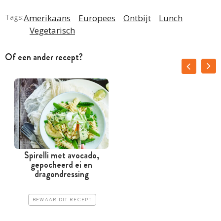
Tags:
Amerikaans
Europees
Ontbijt
Lunch
Vegetarisch
Of een ander recept?
Spirelli met avocado,
gepocheerd ei en
dragondressing
BEWAAR DIT RECEPT