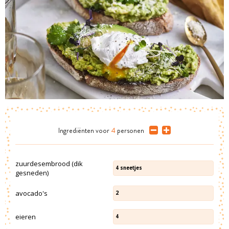
Ingrediënten
voor
4
personen
zuurdesembrood (dik
4
sneetjes
gesneden)
avocado's
2
eieren
4