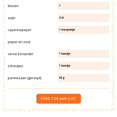
limoen
1
azijn
2
el
cayennepeper
1
mespuntje
peper en zout
verse koriander
1
handje
scheutjes
1
handje
parmezaan (geraspt)
50
g
VOEG TOE AAN LIJST