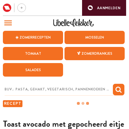
AANMELDEN
BEZOEK ONZE ANDERE WEBSITES
☀️ ZOMERRECEPTEN
MOSSELEN
RECEPTEN
TOMAAT
🍹 ZOMERDRANKJES
WEEKMENU
SALADES
CHAT MET MAIA
INSPIRATIE
MIJN BEWAARDE RECEPTEN
RECEPT
Toast avocado met gepocheerd eitje