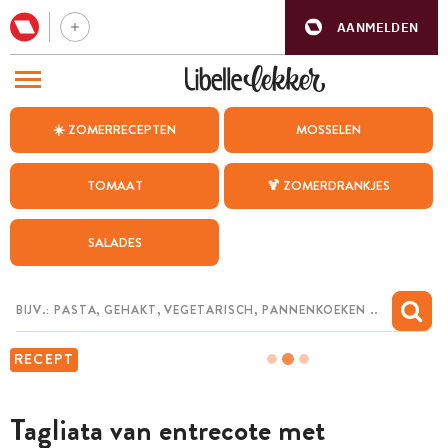
AANMELDEN
BEZOEK ONZE ANDERE WEBSITES
☀️ ZOMERRECEPTEN
MOSSELEN
RECEPTEN
TOMAAT
🍹 ZOMERDRANKJES
WEEKMENU
SALADES
CHAT MET MAIA
INSPIRATIE
MIJN BEWAARDE RECEPTEN
RECEPT
Tagliata van entrecote met