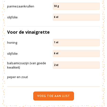
parmezaankrullen
50
g
olijfolie
6
el
Voor de vinaigrette
honing
1
el
olijfolie
6
el
balsamicoazijn (van goede
2
el
kwaliteit)
peper en zout
VOEG TOE AAN LIJST