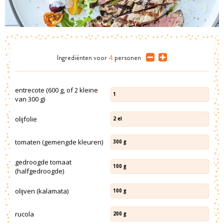
Ingrediënten
voor
4
personen
entrecote (600 g, of 2 kleine
1
van 300 g)
olijfolie
2
el
tomaten (gemengde kleuren)
300
g
gedroogde tomaat
100
g
(halfgedroogde)
olijven (kalamata)
100
g
rucola
200
g