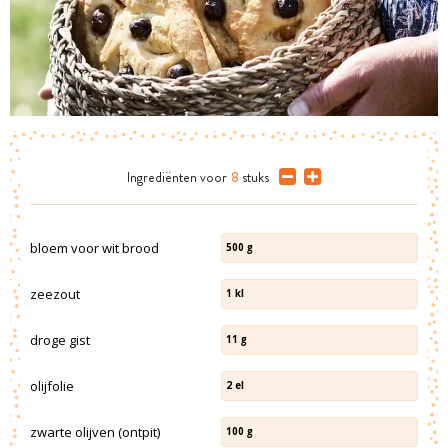
Ingrediënten
voor
8
stuks
bloem voor wit brood
500
g
zeezout
1
kl
droge gist
11
g
olijfolie
2
el
zwarte olijven (ontpit)
100
g