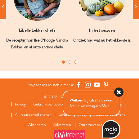
Libelle Lekker chefs
In het seizoen
De recepten van Ilse D’hooge, Sandra
Ontdek hier wat nú het lekkerste is.
Bekkari en al onze andere chefs.
Volg ons ook op sociale media:
© 2026 - Roularta Media Group
Welkom bij Libelle Lekker!
Privacy
Gebruiksvoorwaarden
Cookies
Cookies instellingen
Stel je kookvraag aan Maia...
AI: redactioneel charter
Contact
FAQ
Wedstrijdreglement
Abonneren
Adverteren
Onze zusterwebsites