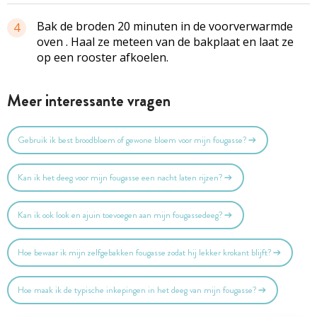
Bak de broden 20 minuten in de voorverwarmde
4
oven . Haal ze meteen van de bakplaat en laat ze
op een rooster afkoelen.
Meer interessante vragen
Gebruik ik best broodbloem of gewone bloem voor mijn fougasse?
Kan ik het deeg voor mijn fougasse een nacht laten rijzen?
Kan ik ook look en ajuin toevoegen aan mijn fougassedeeg?
Hoe bewaar ik mijn zelfgebakken fougasse zodat hij lekker krokant blijft?
Hoe maak ik de typische inkepingen in het deeg van mijn fougasse?