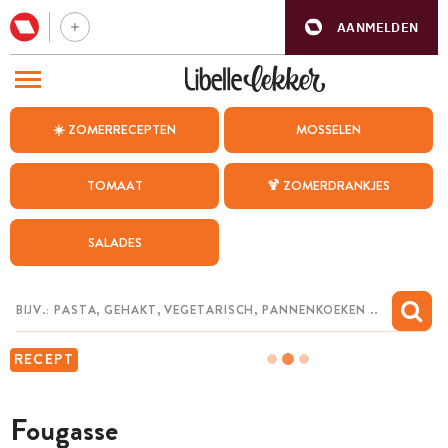
AANMELDEN
BEZOEK ONZE ANDERE WEBSITES
☀️ ZOMERRECEPTEN
MOSSELEN
RECEPTEN
TOMAAT
🍹 ZOMERDRANKJES
WEEKMENU
SALADES
CHAT MET MAIA
INSPIRATIE
MIJN BEWAARDE RECEPTEN
RECEPT
Fougasse