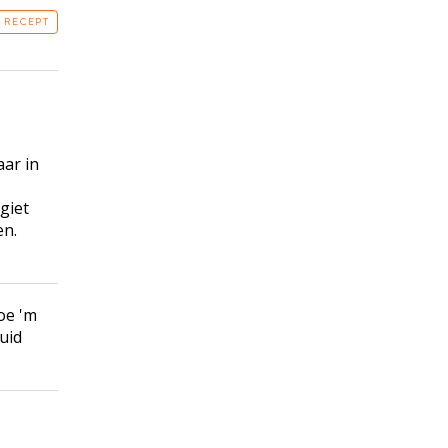
T RECEPT
aar in
giet
en.
oe 'm
uid