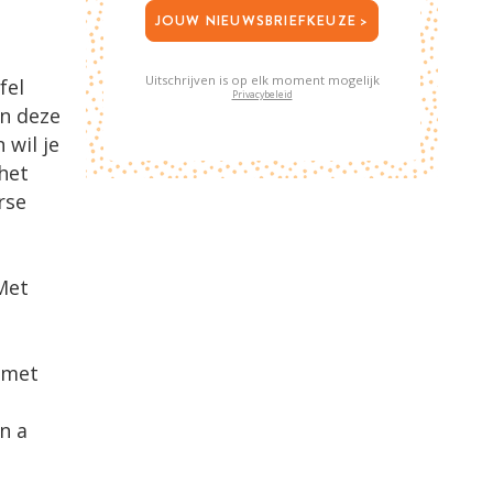
JOUW NIEUWSBRIEFKEUZE >
Uitschrijven is op elk moment mogelijk
fel
Privacybeleid
in deze
 wil je
het
rse
Met
 met
n a