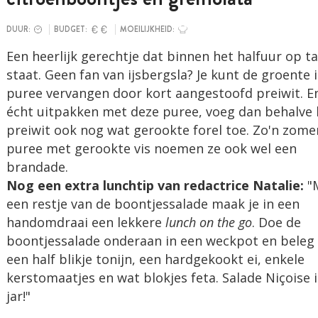
DUUR:
BUDGET:
MOEILIJKHEID:
Een heerlijk gerechtje dat binnen het halfuur op ta
staat. Geen fan van ijsbergsla? Je kunt de groente 
puree vervangen door kort aangestoofd preiwit. En
écht uitpakken met deze puree, voeg dan behalve 
preiwit ook nog wat gerookte forel toe. Zo'n zome
puree met gerookte vis noemen ze ook wel een
brandade.
Nog een extra lunchtip van redactrice Natalie:
"
een restje van de boontjessalade maak je in een
handomdraai een lekkere
lunch on the go
. Doe de
boontjessalade onderaan in een weckpot en beleg
een half blikje tonijn, een hardgekookt ei, enkele
kerstomaatjes en wat blokjes feta. Salade Niçoise i
jar!"