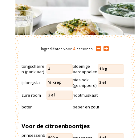
Ingrediënten
voor
4
personen
tongscharre
bloemige
4
1
kg
n (panklaar)
aardappelen
bieslook
ijsbergsla
¼
krop
2
el
(gesnipperd)
zure room
nootmuskaat
2
el
boter
peper en zout
Voor de citroenboontjes
prinsessenb
citroensap
500
g
1
el