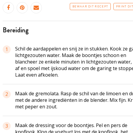
BEWAAR DIT RECEPT
PRINT DI
bereiding
Schil de aardappelen en snij ze in stukken. Kook ze g
1
lichtgezouten water. Maak de boontjes schoon en
blancheer ze enkele minuten in lichtgezouten water, 
af en spoel met ijskoud water om de garing te stopp
Laat even afkoelen.
Maak de gremolata. Rasp de schil van de limoen en d
2
met de andere ingrediënten in de blender. Mix fijn. Kr
met peper en zout.
Maak de dressing voor de boontjes. Pel en pers de
3
knoflook. Klop de yoghurt los met de knoflook, het