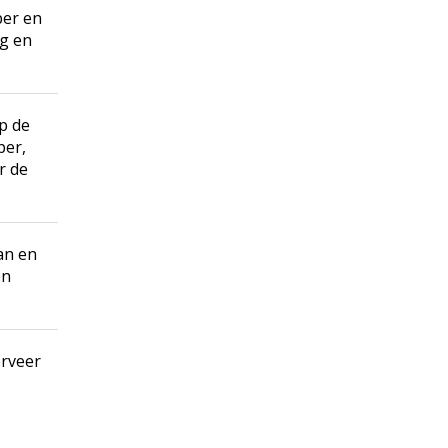
per en
ng en
p de
per,
r de
an en
en
erveer