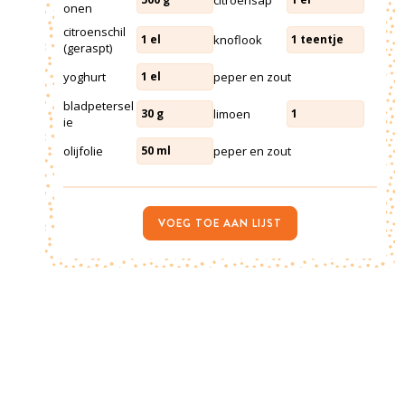
onen
citroenschil
knoflook
1
el
1
teentje
(geraspt)
yoghurt
peper en zout
1
el
bladpetersel
limoen
30
g
1
ie
olijfolie
peper en zout
50
ml
VOEG TOE AAN LIJST