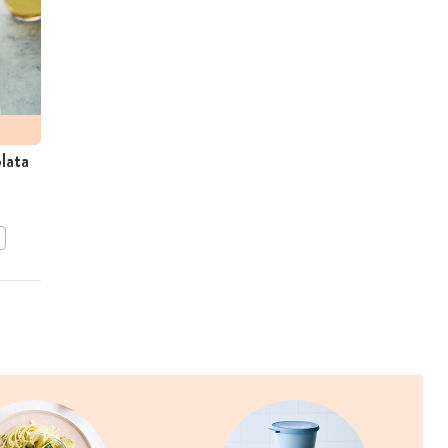
lata
Maïssoep met venkel,
kalkoenballetjes en spelt
BEWAAR DIT RECEPT