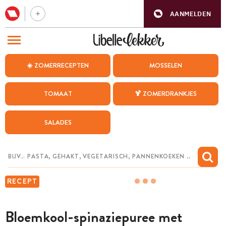
AANMELDEN
BEZOEK ONZE ANDERE WEBSITES
☀️ ZOMERRECEPTEN
MOSSELEN
RECEPTEN
TOMAAT
🍹 ZOMERDRANKJES
WEEKMENU
SALADES
CHAT MET MAIA
INSPIRATIE
MIJN BEWAARDE RECEPTEN
RECEPT
Bloemkool-spinaziepuree met