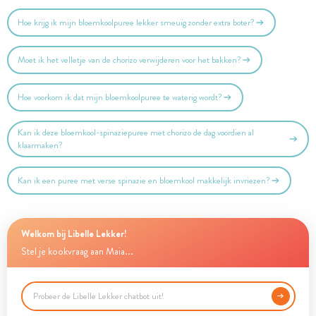
Hoe krijg ik mijn bloemkoolpuree lekker smeuïg zonder extra boter?
Moet ik het velletje van de chorizo verwijderen voor het bakken?
Hoe voorkom ik dat mijn bloemkoolpuree te waterig wordt?
Kan ik deze bloemkool-spinaziepuree met chorizo de dag voordien al
klaarmaken?
Kan ik een puree met verse spinazie en bloemkool makkelijk invriezen?
Welkom bij Libelle Lekker!
Stel je kookvraag aan Maia...