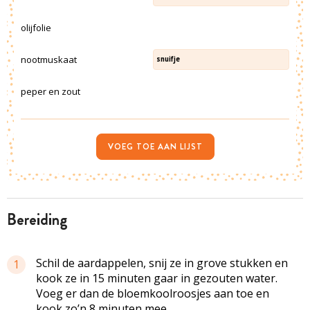
olijfolie
nootmuskaat
snuifje
peper en zout
VOEG TOE AAN LIJST
bereiding
Schil de aardappelen, snij ze in grove stukken en
1
kook ze in 15 minuten gaar in gezouten water.
Voeg er dan de bloemkoolroosjes aan toe en
kook zo’n 8 minuten mee.