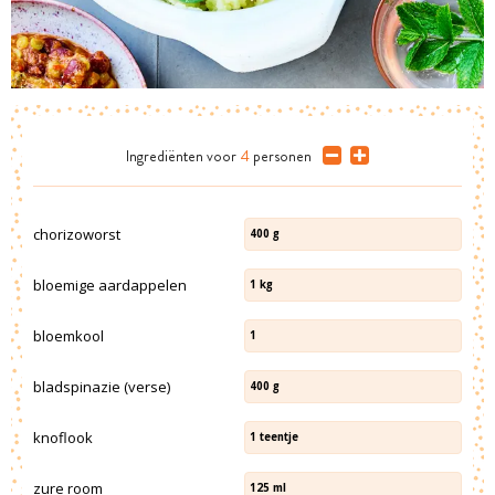
Ingrediënten
voor
4
personen
chorizoworst
400
g
bloemige aardappelen
1
kg
bloemkool
1
bladspinazie (verse)
400
g
knoflook
1
teentje
zure room
125
ml