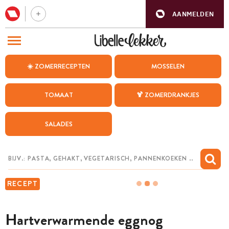
AANMELDEN
BEZOEK ONZE ANDERE WEBSITES
☀️ ZOMERRECEPTEN
MOSSELEN
RECEPTEN
TOMAAT
🍹 ZOMERDRANKJES
WEEKMENU
SALADES
CHAT MET MAIA
INSPIRATIE
MIJN BEWAARDE RECEPTEN
RECEPT
Hartverwarmende eggnog