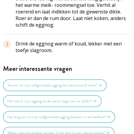
het warme melk- roommengsel toe. Verhit al
roerend en laat indikken tot de gewenste dikte.
Roer er dan de rum door. Laat niet koken, anders
schift de eggnog.
Drink de eggnog warm of koud, lekker met een
3
toefje slagroom.
Meer interessante vragen
Serveer ik mijn zelfgemaakte eggnog het best koud of warm?
Hoe red ik mijn eggnog als de eieren beginnen te stollen?
Hoe lang kan ik mijn zelfgemaakte eggnog bewaren in de koelkast?
Welke speculooskoekjes serveer ik het best bij een glaasje eggnog?