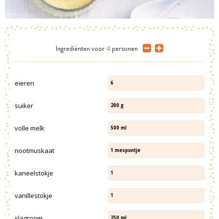
Ingrediënten
voor
4
personen
eieren
6
suiker
200
g
volle melk
500
ml
nootmuskaat
1
mespuntje
kaneelstokje
1
vanillestokje
1
slagroom
250
ml