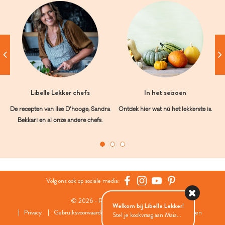
Libelle Lekker chefs
In het seizoen
De recepten van Ilse D’hooge, Sandra
Ontdek hier wat nú het lekkerste is.
Bekkari en al onze andere chefs.
Volg ons ook op sociale media:
© 2026 - Roularta Media Group
Welkom bij Libelle Lekker!
Privacy
Gebruiksvoorwaarden
Cookies
Cookies instellingen
Stel je kookvraag aan Maia...