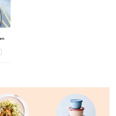
ILSE D'HOOGE
Pizza met gerookte zalm
 en
en avocado
BEWAAR DIT RECEPT