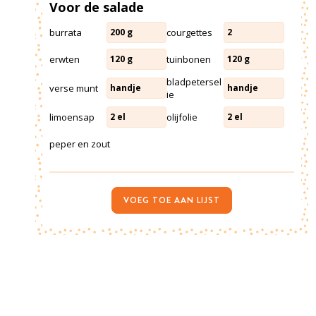
Voor de salade
burrata
courgettes
200
g
2
erwten
tuinbonen
120
g
120
g
bladpetersel
verse munt
handje
handje
ie
limoensap
olijfolie
2
el
2
el
peper en zout
VOEG TOE AAN LIJST