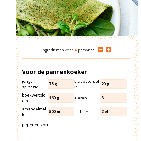
Ingrediënten
voor
4
personen
Voor de pannenkoeken
jonge
bladpetersel
75
g
20
g
spinazie
ie
boekweitblo
eieren
160
g
3
em
amandelmel
olijfolie
500
ml
2
el
k
peper en zout