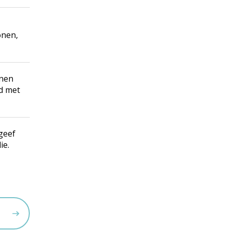
onen,
onen
id met
geef
ie.