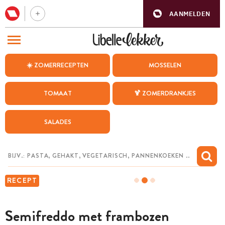
AANMELDEN
BEZOEK ONZE ANDERE WEBSITES
☀️ ZOMERRECEPTEN
MOSSELEN
RECEPTEN
TOMAAT
🍹 ZOMERDRANKJES
WEEKMENU
SALADES
CHAT MET MAIA
INSPIRATIE
MIJN BEWAARDE RECEPTEN
RECEPT
Semifreddo met frambozen