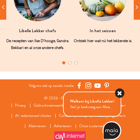
Libelle Lekker chefs
In het seizoen
De recepten van Ilse D’hooge, Sandra
Ontdek hier wat nú het lekkerste is.
Bekkari en al onze andere chefs.
Volg ons ook op sociale media:
© 2026 - Roularta Media Group
Welkom bij Libelle Lekker!
Privacy
Gebruiksvoorwaarden
Cookies
Cookies instellingen
Stel je kookvraag aan Maia...
AI: redactioneel charter
Contact
FAQ
Wedstrijdreglement
Abonneren
Adverteren
Onze zusterwebsites