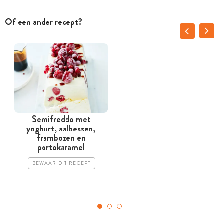
Of een ander recept?
Semifreddo met
C
yoghurt, aalbessen,
frambozen en
portokaramel
BEWAAR DIT RECEPT