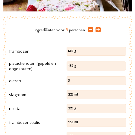
Ingrediënten
voor
8
personen
frambozen
600
g
pistachenoten (gepeld en
150
g
ongezouten)
eieren
3
slagroom
225
ml
ricotta
225
g
frambozencoulis
150
ml