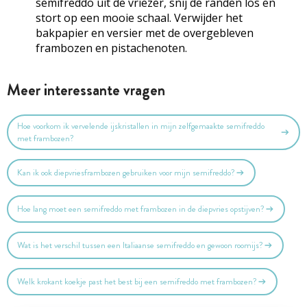
semifreddo uit de vriezer, snij de randen los en
stort op een mooie schaal. Verwijder het
bakpapier en versier met de overgebleven
frambozen en pistachenoten.
Meer interessante vragen
Hoe voorkom ik vervelende ijskristallen in mijn zelfgemaakte semifreddo
met frambozen?
Kan ik ook diepvriesframbozen gebruiken voor mijn semifreddo?
Hoe lang moet een semifreddo met frambozen in de diepvries opstijven?
Wat is het verschil tussen een Italiaanse semifreddo en gewoon roomijs?
Welk krokant koekje past het best bij een semifreddo met frambozen?