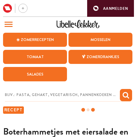
AANMELDEN
BEZOEK ONZE ANDERE WEBSITES
☀️ ZOMERRECEPTEN
MOSSELEN
RECEPTEN
TOMAAT
🍹 ZOMERDRANKJES
WEEKMENU
SALADES
CHAT MET MAIA
INSPIRATIE
MIJN BEWAARDE RECEPTEN
RECEPT
Boterhammetjes met eiersalade en