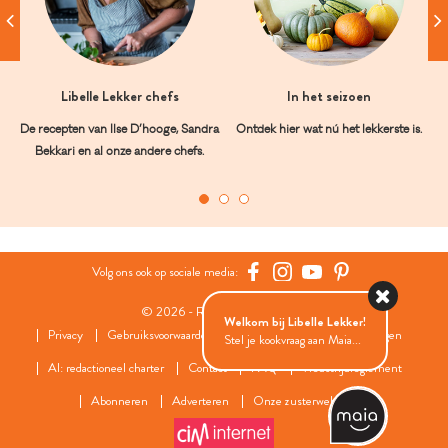
Libelle Lekker chefs
In het seizoen
De recepten van Ilse D’hooge, Sandra
Ontdek hier wat nú het lekkerste is.
Bekkari en al onze andere chefs.
Volg ons ook op sociale media:
© 2026 - Roularta Media Group
Welkom bij Libelle Lekker!
Privacy
Gebruiksvoorwaarden
Cookies
Cookies instellingen
Stel je kookvraag aan Maia...
AI: redactioneel charter
Contact
FAQ
Wedstrijdreglement
Abonneren
Adverteren
Onze zusterwebsites