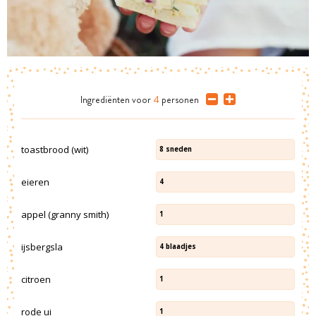
Ingrediënten
voor
4
personen
toastbrood (wit)
8
sneden
eieren
4
appel (granny smith)
1
ijsbergsla
4
blaadjes
citroen
1
rode ui
1