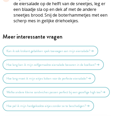
de eiersalade op de helft van de sneetjes, leg er
een blaadje sla op en dek af met de andere
sneetjes brood. Snij de boterhammetjes met een
scherp mes in gelijke driehoekjes.
Meer interessante vragen
Kan ik ook krokant gebakken spek toevoegen aan mijn eiersalade?
Hoe lang kan ik mijn zelfgemaakte eiersalade bewaren in de koelkast?
Hoe lang moet ik mijn eitjes koken voor de perfecte eiersalade?
Welke andere kleine sandwiches passen perfect bij een gezellige high tea?
Hoe pel ik mijn hardgekookte eitjes zonder ze te beschadigen?