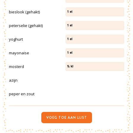
bieslook (gehakt)
1
el
peterselie (gehakt)
1
el
yoghurt
1
el
mayonaise
1
el
mosterd
½
kl
azijn
peper en zout
VOEG TOE AAN LIJST