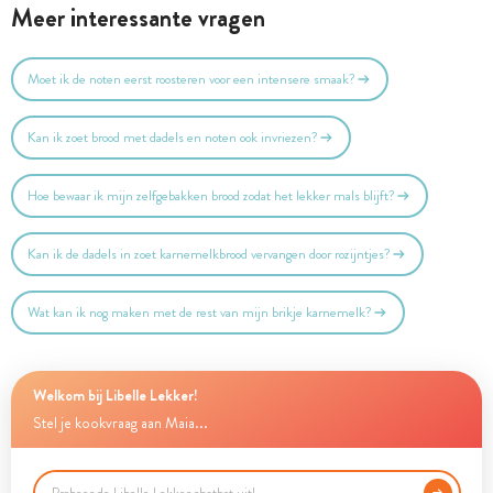
Meer interessante vragen
Moet ik de noten eerst roosteren voor een intensere smaak?
Kan ik zoet brood met dadels en noten ook invriezen?
Hoe bewaar ik mijn zelfgebakken brood zodat het lekker mals blijft?
Kan ik de dadels in zoet karnemelkbrood vervangen door rozijntjes?
Wat kan ik nog maken met de rest van mijn brikje karnemelk?
Welkom bij Libelle Lekker!
Stel je kookvraag aan Maia...