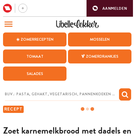
AANMELDEN
BEZOEK ONZE ANDERE WEBSITES
☀️ ZOMERRECEPTEN
MOSSELEN
RECEPTEN
TOMAAT
🍹 ZOMERDRANKJES
WEEKMENU
SALADES
CHAT MET MAIA
INSPIRATIE
MIJN BEWAARDE RECEPTEN
RECEPT
Zoet karnemelkbrood met dadels en