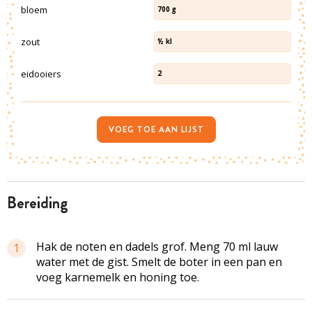
bloem
700
g
zout
½
kl
eidooiers
2
VOEG TOE AAN LIJST
bereiding
Hak de noten en dadels grof. Meng 70 ml lauw
1
water met de gist. Smelt de boter in een pan en
voeg karnemelk en honing toe.