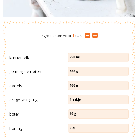
Ingrediënten
voor
1
stuk
karnemelk
250
ml
gemengde noten
100
g
dadels
100
g
droge gist (11 g)
1
zakje
boter
60
g
honing
3
el