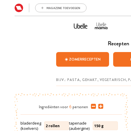
MAGAZINE TOEVOEGEN
Recepten
☀️ ZOMERRECEPTEN
Ingrediënten
voor
6
personen
bladerdeeg
tapenade
2
rollen
150
g
(koelvers)
(aubergine)