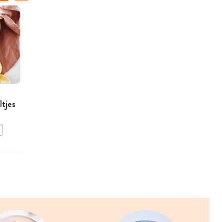
ILSE D'HOOGE
Wrapkerstboompjes
ltjes
BEWAAR DIT RECEPT