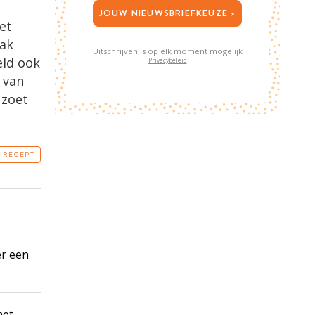
JOUW NIEUWSBRIEFKEUZE >
et
aak
Uitschrijven is op elk moment mogelijk
eld ook
Privacybeleid
n van
 zoet
T RECEPT
er een
met