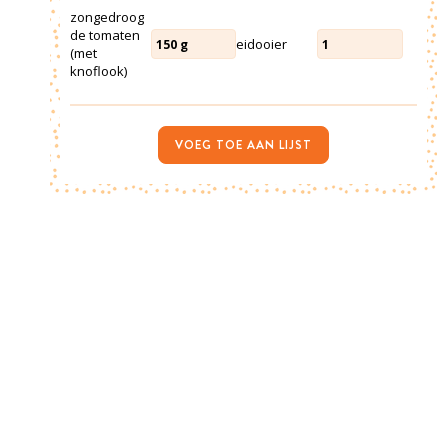
zongedroog
de tomaten
eidooier
150
g
1
(met
knoflook)
VOEG TOE AAN LIJST