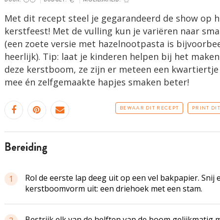
Met dit recept steel je gegarandeerd de show op h
kerstfeest! Met de vulling kun je variëren naar sm
(een zoete versie met hazelnootpasta is bijvoorbe
heerlijk). Tip: laat je kinderen helpen bij het make
deze kerstboom, ze zijn er meteen een kwartiertje
mee én zelfgemaakte hapjes smaken beter!
BEWAAR DIT RECEPT
PRINT DI
bereiding
Rol de eerste lap deeg uit op een vel bakpapier. Snij 
1
kerstboomvorm uit: een driehoek met een stam.
Bestrijk elk van de helften van de boom gelijkmatig 