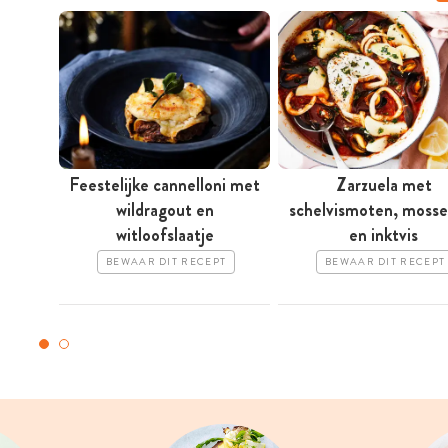
Feestelijke cannelloni met
Zarzuela met
wildragout en
schelvismoten, mosse
witloofslaatje
en inktvis
BEWAAR DIT RECEPT
BEWAAR DIT RECEPT