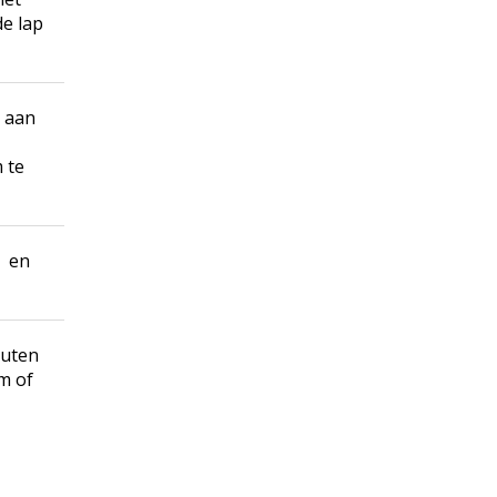
e lap
l aan
 te
g en
nuten
m of