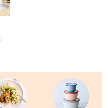
Churros
met chocoladesaus
BEWAAR DIT RECEPT