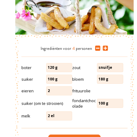
Ingrediënten
voor
4
personen
boter
zout
120
g
snuifje
suiker
bloem
100
g
180
g
eieren
frituurolie
2
fondantchoc
suiker (om te strooien)
100
g
olade
melk
2
el