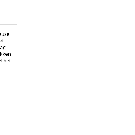
teuse
et
mag
ekken
l het