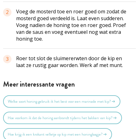
Voeg de mosterd toe en roer goed om zodat de
2
mosterd goed verdeeld is. Laat even sudderen.
Voeg nadien de honing toe en roer goed. Proef
van de saus en voeg eventueel nog wat extra
honing toe.
Roer tot slot de sluimererwten door de kip en
3
laat ze rustig gaar worden. Werk af met munt.
Meer interessante vragen
Welke soort honing gebruik ik het best voor een marinade met kip?
Hoe voorkom ik dat de honing aanbrandt tijdens het bakken van kip?
Hoe krijg ik een krokant velletje op kip met een honinglaagje?