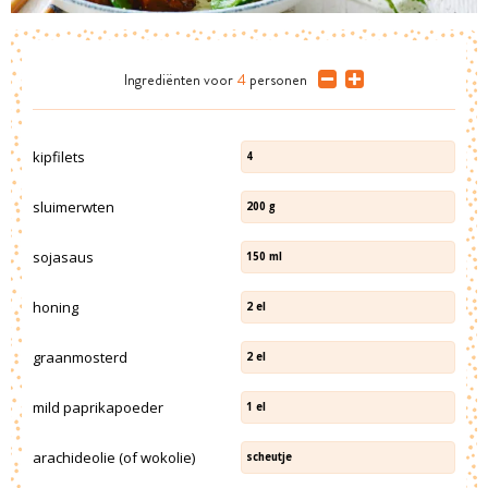
Ingrediënten
voor
4
personen
kipfilets
4
sluimerwten
200
g
sojasaus
150
ml
honing
2
el
graanmosterd
2
el
mild paprikapoeder
1
el
arachideolie (of wokolie)
scheutje