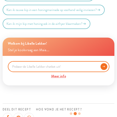
Kan ik rauwe kip in een honingmarinade op voorhand veilig invriezen?
Kan ik mijn kip met honing ook in de airfryer klaarmaken?
Welkom bij Libelle Lekker!
Stel je kookvraag aan Maia...
Meer info
DEEL DIT RECEPT
HOE VOND JE HET RECEPT?