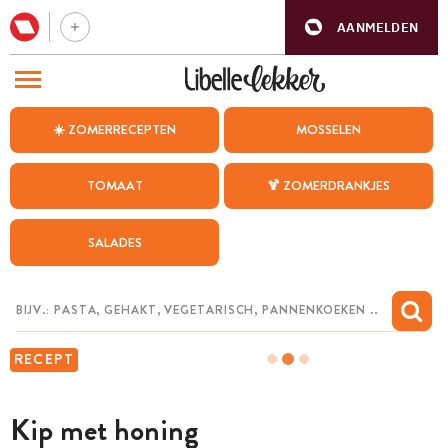
AANMELDEN
BEZOEK ONZE ANDERE WEBSITES
☀️ ZOMERRECEPTEN
MOSSELEN
RECEPTEN
TOMAAT
🍹 ZOMERDRANKJES
WEEKMENU
SALADES
CHAT MET MAIA
INSPIRATIE
MIJN BEWAARDE RECEPTEN
RECEPT
Kip met honing