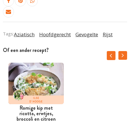
Tags:
Aziatisch
Hoofdgerecht
Gevogelte
Rijst
Of een ander recept?
ILSE
D'HOOGE
Romige kip met
ricotta, erwtjes,
broccoli en citroen