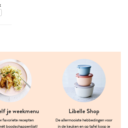
k
BEWAAR DIT RECEPT
elf je weekmenu
Libelle Shop
w favoriete recepten
De allermooiste hebbedingen voor
mét boodschappenlijst!
in de keuken en op tafel koop je