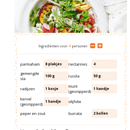
Ingrediënten
voor
4
personen
parmaham
nectarines
8
plakjes
4
gemengde
rucola
100
g
50
g
sla
munt
radijzen
1
bosje
1
handje
(gesnipperd)
kervel
olijfolie
1
handje
(gesnipperd)
peper en zout
burrata
2
bollen