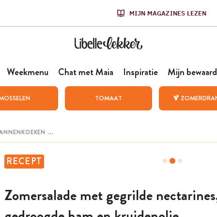
MIJN MAGAZINES LEZEN
Weekmenu
Chat met Maia
Inspiratie
Mijn bewaard
MOSSELEN
TOMAAT
🍹 ZOMERDRA
RECEPT
Zomersalade met gegrilde nectarines
gedroogde ham en kruidenolie