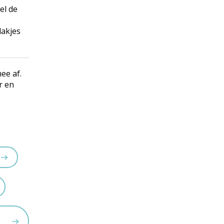
el de
lakjes
ee af.
r en