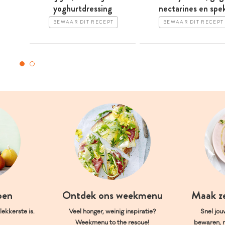
yoghurtdressing
nectarines en spe
BEWAAR DIT RECEPT
BEWAAR DIT RECEPT
oen
Ontdek ons weekmenu
Maak z
ekkerste is.
Veel honger, weinig inspiratie?
Snel jou
Weekmenu to the rescue!
bewaren, 