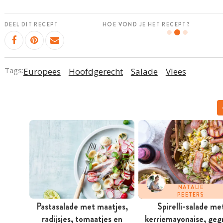
DEEL DIT RECEPT
HOE VOND JE HET RECEPT?
Tags:
Europees
Hoofdgerecht
Salade
Vlees
NATALIE
PEETERS
Pastasalade met maatjes,
Spirelli-salade me
radijsjes, tomaatjes en
kerriemayonaise, gegr