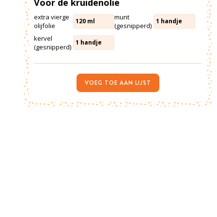
Voor de kruidenolie
extra vierge
munt
120
ml
1
handje
olijfolie
(gesnipperd)
kervel
1
handje
(gesnipperd)
VOEG TOE AAN LIJST