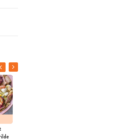
t
Scampipapillot met koude
ilde
pastasalade