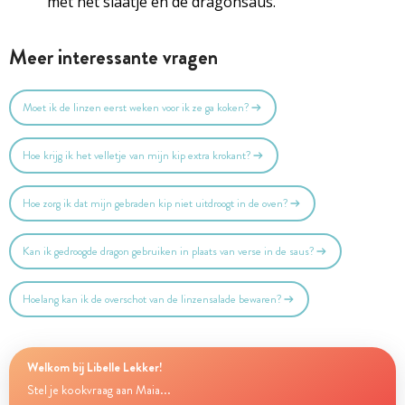
met het slaatje en de dragonsaus.
Meer interessante vragen
Moet ik de linzen eerst weken voor ik ze ga koken?
Hoe krijg ik het velletje van mijn kip extra krokant?
Hoe zorg ik dat mijn gebraden kip niet uitdroogt in de oven?
Kan ik gedroogde dragon gebruiken in plaats van verse in de saus?
Hoelang kan ik de overschot van de linzensalade bewaren?
Welkom bij Libelle Lekker!
Stel je kookvraag aan Maia...