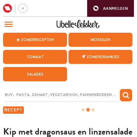
AANMELDEN
BEZOEK ONZE ANDERE WEBSITES
☀️ ZOMERRECEPTEN
MOSSELEN
RECEPTEN
TOMAAT
🍹 ZOMERDRANKJES
WEEKMENU
SALADES
CHAT MET MAIA
INSPIRATIE
MIJN BEWAARDE RECEPTEN
RECEPT
Kip met dragonsaus en linzensalade