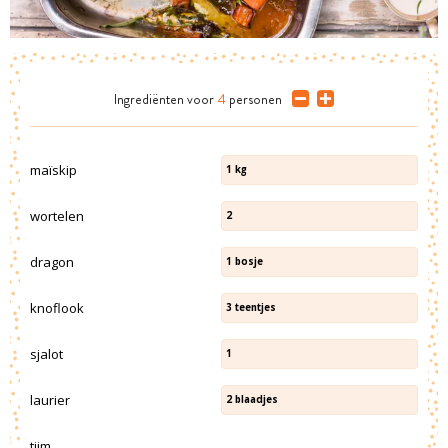
Ingrediënten
voor
4
personen
maïskip
1
kg
wortelen
2
dragon
1
bosje
knoflook
3
teentjes
sjalot
1
laurier
2
blaadjes
tijm