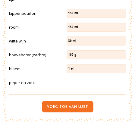
kippenbouillon
150
ml
room
150
ml
witte wijn
30
ml
hoeveboter (zachte)
100
g
bloem
1
el
peper en zout
VOEG TOE AAN LIJST