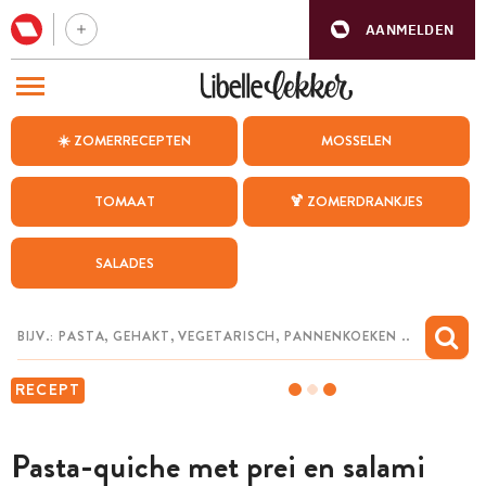
AANMELDEN
BEZOEK ONZE ANDERE WEBSITES
☀️ ZOMERRECEPTEN
MOSSELEN
RECEPTEN
TOMAAT
🍹 ZOMERDRANKJES
WEEKMENU
SALADES
CHAT MET MAIA
INSPIRATIE
MIJN BEWAARDE RECEPTEN
RECEPT
Pasta-quiche met prei en salami