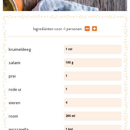
Ingrediënten
voor
4
personen
kruimeldeeg
1
rol
salami
100
g
prei
1
rode ui
1
eieren
4
room
200
ml
mozzarella
1
bol