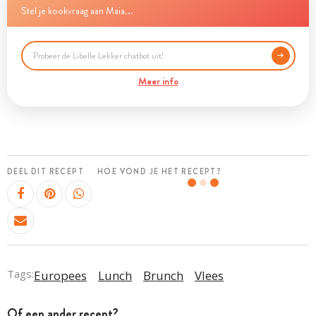
Stel je kookvraag aan Maia...
Meer info
DEEL DIT RECEPT
HOE VOND JE HET RECEPT?
Tags:
Europees
Lunch
Brunch
Vlees
Of een ander recept?