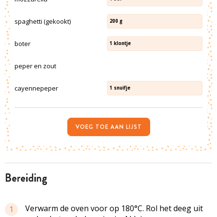
spaghetti (gekookt)
200
g
boter
1
klontje
peper en zout
cayennepeper
1
snuifje
VOEG TOE AAN LIJST
bereiding
Verwarm de oven voor op 180°C. Rol het deeg uit
1