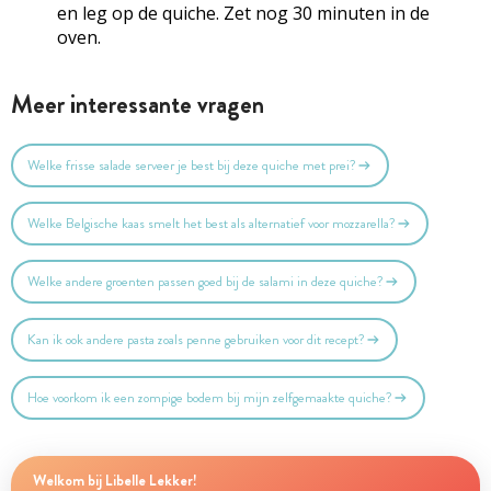
en leg op de quiche. Zet nog 30 minuten in de
oven.
Meer interessante vragen
Welke frisse salade serveer je best bij deze quiche met prei?
Welke Belgische kaas smelt het best als alternatief voor mozzarella?
Welke andere groenten passen goed bij de salami in deze quiche?
Kan ik ook andere pasta zoals penne gebruiken voor dit recept?
Hoe voorkom ik een zompige bodem bij mijn zelfgemaakte quiche?
Welkom bij Libelle Lekker!