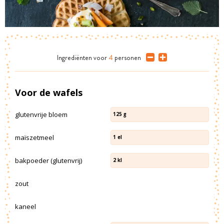
Ingrediënten
voor
4
personen
Voor de wafels
glutenvrije bloem
125
g
maïszetmeel
1
el
bakpoeder (glutenvrij)
2
kl
zout
kaneel