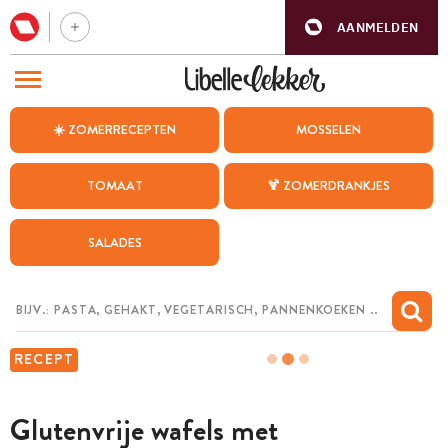
AANMELDEN
BEZOEK ONZE ANDERE WEBSITES
☀️ ZOMERRECEPTEN
MOSSELEN
RECEPTEN
TOMAAT
🍹 ZOMERDRANKJES
WEEKMENU
SALADES
CHAT MET MAIA
INSPIRATIE
MIJN BEWAARDE RECEPTEN
RECEPT
Glutenvrije wafels met