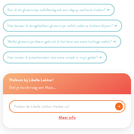
Kan ik dit glutenvrije wafelbeslag ook een dag op voorhand maken?
Hoe bewaar ik versgebakken glutenvrije wafels zodat ze krokant blijven?
Welke glutenvrije bloem gebruik ik het best voor extra luchtige wafels?
Hoe rooster ik pistachenoten voor extra smaak in mijn gebak?
Welkom bij Libelle Lekker!
Stel je kookvraag aan Maia...
Meer info