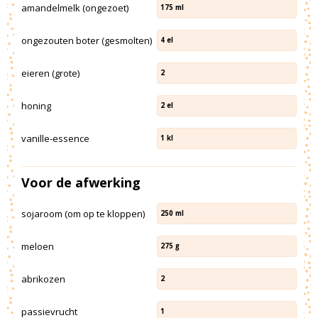
amandelmelk (ongezoet)
175
ml
ongezouten boter (gesmolten)
4
el
eieren (grote)
2
honing
2
el
vanille-essence
1
kl
Voor de afwerking
sojaroom (om op te kloppen)
250
ml
meloen
275
g
abrikozen
2
passievrucht
1