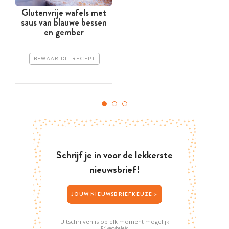
Glutenvrije wafels met
saus van blauwe bessen
p
en gember
BEWAAR DIT RECEPT
Schrijf je in voor de lekkerste
nieuwsbrief!
JOUW NIEUWSBRIEFKEUZE >
Uitschrijven is op elk moment mogelijk
Privacybeleid