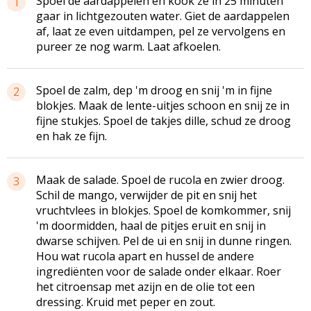
Spoel de aardappelen en kook ze in 25 minuten
1
gaar in lichtgezouten water. Giet de aardappelen
af, laat ze even uitdampen, pel ze vervolgens en
pureer ze nog warm. Laat afkoelen.
Spoel de zalm, dep 'm droog en snij 'm in fijne
2
blokjes. Maak de lente-uitjes schoon en snij ze in
fijne stukjes. Spoel de takjes dille, schud ze droog
en hak ze fijn.
Maak de salade. Spoel de rucola en zwier droog.
3
Schil de mango, verwijder de pit en snij het
vruchtvlees in blokjes. Spoel de komkommer, snij
'm doormidden, haal de pitjes eruit en snij in
dwarse schijven. Pel de ui en snij in dunne ringen.
Hou wat rucola apart en hussel de andere
ingrediënten voor de salade onder elkaar. Roer
het citroensap met azijn en de olie tot een
dressing. Kruid met peper en zout.