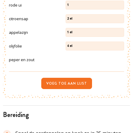
rode ui
1
citroensap
2
el
appelazijn
1
el
olijfolie
4
el
peper en zout
VOEG TOE AAN LIJST
bereiding