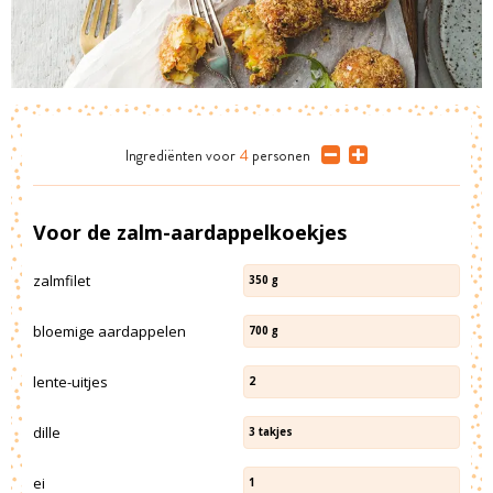
Ingrediënten
voor
4
personen
Voor de zalm-aardappelkoekjes
zalmfilet
350
g
bloemige aardappelen
700
g
lente-uitjes
2
dille
3
takjes
ei
1