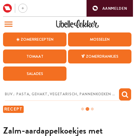
AANMELDEN
BEZOEK ONZE ANDERE WEBSITES
☀️ ZOMERRECEPTEN
MOSSELEN
RECEPTEN
TOMAAT
🍹 ZOMERDRANKJES
WEEKMENU
SALADES
CHAT MET MAIA
INSPIRATIE
MIJN BEWAARDE RECEPTEN
RECEPT
Zalm-aardappelkoekjes met