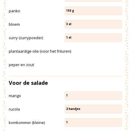
panko
150
g
bloem
3
el
curry (currypoeder)
1
el
plantaardige olie (voor het frituren)
peper en zout
Voor de salade
mango
1
rucola
2
handjes
komkommer (kleine)
1