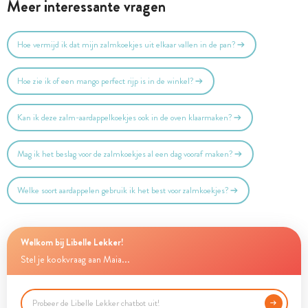
Meer interessante vragen
Hoe vermijd ik dat mijn zalmkoekjes uit elkaar vallen in de pan?
Hoe zie ik of een mango perfect rijp is in de winkel?
Kan ik deze zalm-aardappelkoekjes ook in de oven klaarmaken?
Mag ik het beslag voor de zalmkoekjes al een dag vooraf maken?
Welke soort aardappelen gebruik ik het best voor zalmkoekjes?
Welkom bij Libelle Lekker!
Stel je kookvraag aan Maia...