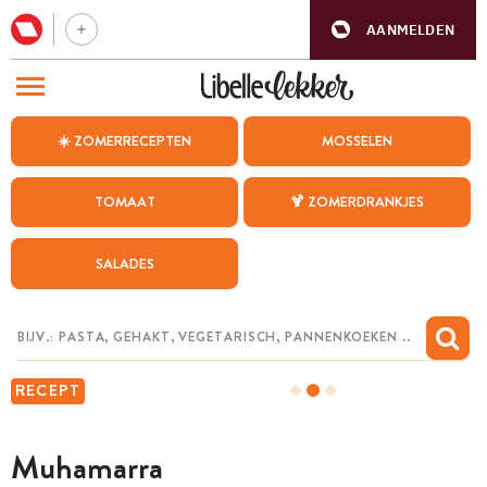
AANMELDEN
BEZOEK ONZE ANDERE WEBSITES
☀️ ZOMERRECEPTEN
MOSSELEN
RECEPTEN
TOMAAT
🍹 ZOMERDRANKJES
WEEKMENU
SALADES
CHAT MET MAIA
INSPIRATIE
MIJN BEWAARDE RECEPTEN
RECEPT
Muhamarra