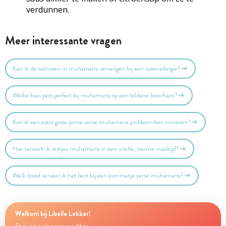
verdunnen.
Meer interessante vragen
Kan ik de walnoten in muhamarra vervangen bij een notenallergie?
Welke kaas past perfect bij muhamarra op een lekkere boterham?
Kan ik een extra grote portie verse muhamarra probleemloos invriezen?
Hoe verwerk ik restjes muhamarra in een snelle, warme maaltijd?
Welk brood serveer ik het best bij een kommetje verse muhamarra?
Welkom bij Libelle Lekker!