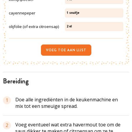
cayennepeper
1
snuifje
olijfolie (of extra citroensap)
2
el
VOEG TOE AAN LIJST
bereiding
Doe alle ingrediënten in de keukenmachine en
1
mix tot een smeuïge spread.
Voeg eventueel wat extra havermout toe om de
2
saus dikker te maken of citroensap om ze te