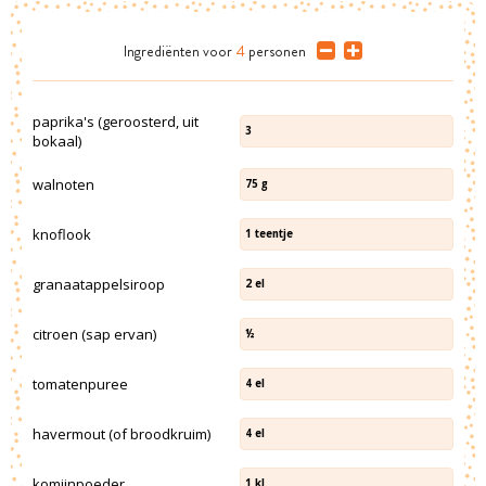
Ingrediënten
voor
4
personen
paprika's (geroosterd, uit
3
bokaal)
walnoten
75
g
knoflook
1
teentje
granaatappelsiroop
2
el
citroen (sap ervan)
½
tomatenpuree
4
el
havermout (of broodkruim)
4
el
komijnpoeder
1
kl