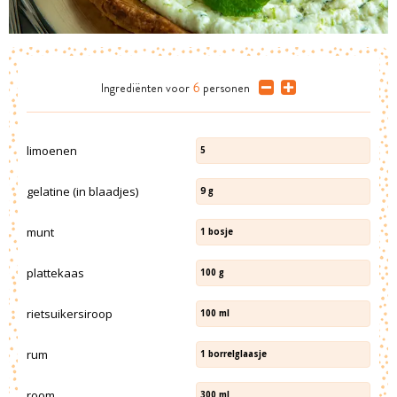
Ingrediënten
voor
6
personen
limoenen
5
gelatine (in blaadjes)
9
g
munt
1
bosje
plattekaas
100
g
rietsuikersiroop
100
ml
rum
1
borrelglaasje
room
300
ml