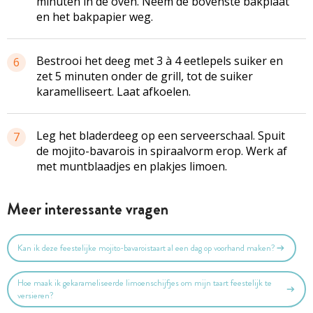
minuten in de oven. Neem de bovenste bakplaat
en het bakpapier weg.
Bestrooi het deeg met 3 à 4 eetlepels suiker en
6
zet 5 minuten onder de grill, tot de suiker
karamelliseert. Laat afkoelen.
Leg het bladerdeeg op een serveerschaal. Spuit
7
de mojito-bavarois in spiraalvorm erop. Werk af
met muntblaadjes en plakjes limoen.
Meer interessante vragen
Kan ik deze feestelijke mojito-bavaroistaart al een dag op voorhand maken?
Hoe maak ik gekarameliseerde limoenschijfjes om mijn taart feestelijk te
versieren?