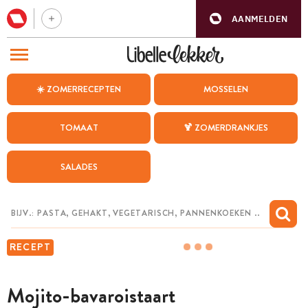
AANMELDEN
BEZOEK ONZE ANDERE WEBSITES
☀️ ZOMERRECEPTEN
MOSSELEN
RECEPTEN
TOMAAT
🍹 ZOMERDRANKJES
WEEKMENU
SALADES
CHAT MET MAIA
INSPIRATIE
MIJN BEWAARDE RECEPTEN
RECEPT
Mojito-bavaroistaart