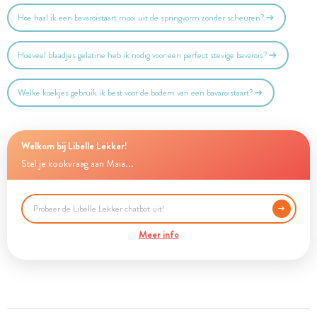
Hoe haal ik een bavaroistaart mooi uit de springvorm zonder scheuren?
Hoeveel blaadjes gelatine heb ik nodig voor een perfect stevige bavarois?
Welke koekjes gebruik ik best voor de bodem van een bavaroistaart?
Welkom bij Libelle Lekker!
Stel je kookvraag aan Maia...
Meer info