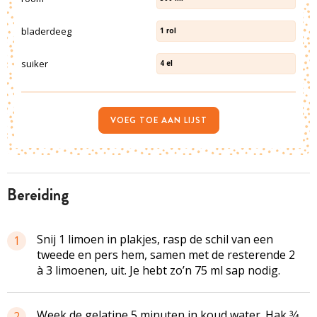
bladerdeeg
1
rol
suiker
4
el
VOEG TOE AAN LIJST
bereiding
Snij 1 limoen in plakjes, rasp de schil van een
1
tweede en pers hem, samen met de resterende 2
à 3 limoenen, uit. Je hebt zo’n 75 ml sap nodig.
Week de gelatine 5 minuten in koud water. Hak 3⁄4
2