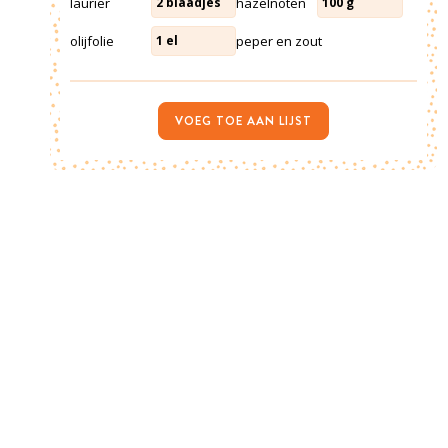
laurier
hazelnoten
2
blaadjes
100
g
olijfolie
peper en zout
1
el
VOEG TOE AAN LIJST