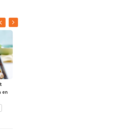
t
Gevulde taart met dadels
n en
en noten
BEWAAR DIT RECEPT