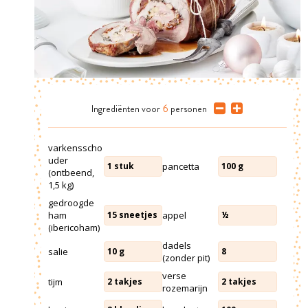
Ingrediënten
voor
6
personen
varkensscho
uder
pancetta
1
stuk
100
g
(ontbeend,
1,5 kg)
gedroogde
ham
appel
15
sneetjes
½
(ibericoham)
dadels
salie
10
g
8
(zonder pit)
verse
tijm
2
takjes
2
takjes
rozemarijn