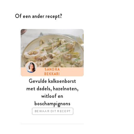
Of een ander recept?
SANDRA
BEKKARI
Gevulde kalkoenborst
met dadels, hazelnoten,
witloof en
boschampignons
BEWAAR DIT RECEPT