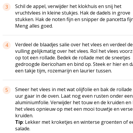
Schil de appel, verwijder het klokhuis en snij het
3
vruchtvlees in kleine stukjes. Hak de dadels in grove
stukken. Hak de noten fijn en snipper de pancetta fijn
Meng alles goed.
Verdeel de blaadjes salie over het vlees en verdeel de
4
vulling gelijkmatig over het vlees. Rol het vlees voorz
op tot een rollade. Bedek de rollade met de sneetjes
gedroogde ibericoham en bind op. Steek er hier en d
een takje tijm, rozemarijn en laurier tussen.
Smeer het vlees in met wat olijfolie en bak de rollade 
5
uur gaar in de oven. Laat nog even rusten onder een
aluminiumfolie. Verwijder het touw en de kruiden en 
het vlees opnieuw op met een mooi touwtje en verse
kruiden.
Tip
: Lekker met kroketjes en winterse groenten of e
salade.