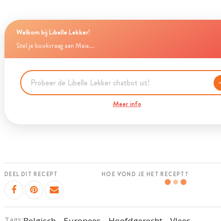
Welkom bij Libelle Lekker!
Stel je kookvraag aan Maia...
Meer info
DEEL DIT RECEPT
HOE VOND JE HET RECEPT?
Tags:
Belgisch
Europees
Hoofdgerecht
Vlees