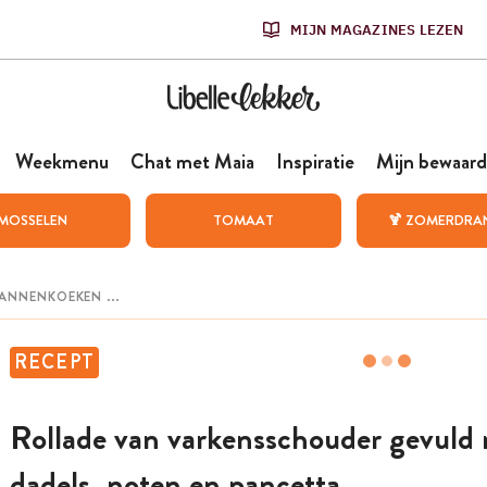
MIJN MAGAZINES LEZEN
Weekmenu
Chat met Maia
Inspiratie
Mijn bewaard
MOSSELEN
TOMAAT
🍹 ZOMERDRA
RECEPT
Rollade van varkensschouder gevuld
dadels, noten en pancetta