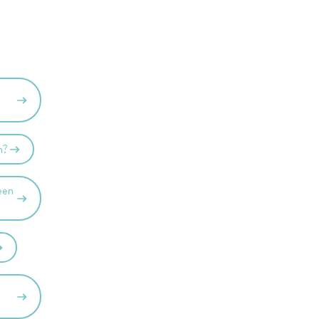
n?
een