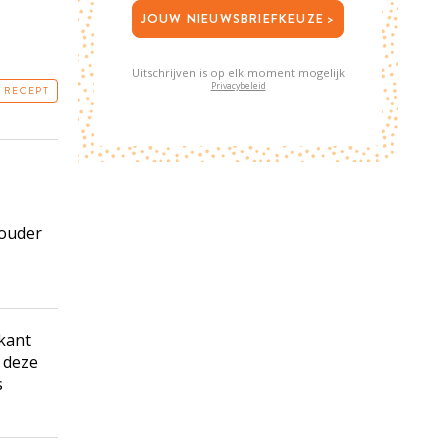
JOUW NIEUWSBRIEFKEUZE >
Uitschrijven is op elk moment mogelijk
Privacybeleid
T RECEPT
houder
kant
f deze
s