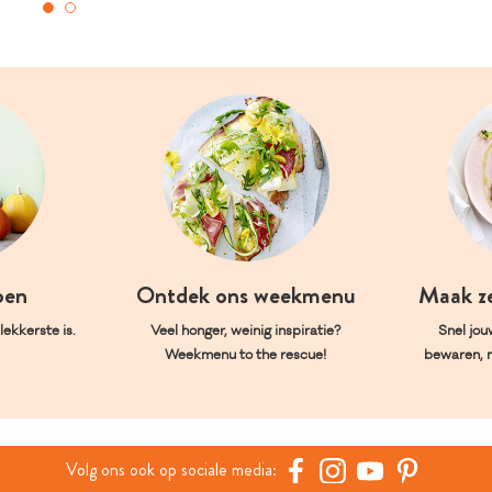
oen
Ontdek ons weekmenu
Maak z
ekkerste is.
Veel honger, weinig inspiratie?
Snel jou
Weekmenu to the rescue!
bewaren, 
Volg ons ook op sociale media: