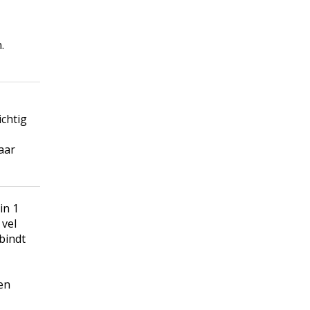
.
ichtig
aar
in 1
 vel
bindt
en