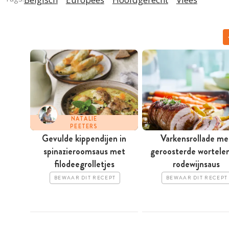
NATALIE
PEETERS
Gevulde kippendijen in
Varkensrollade me
spinazieroomsaus met
geroosterde wortele
filodeegrolletjes
rodewijnsaus
BEWAAR DIT RECEPT
BEWAAR DIT RECEPT