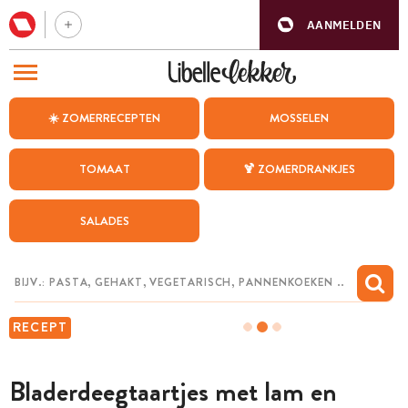
AANMELDEN
BEZOEK ONZE ANDERE WEBSITES
☀️ ZOMERRECEPTEN
MOSSELEN
RECEPTEN
TOMAAT
🍹 ZOMERDRANKJES
WEEKMENU
SALADES
CHAT MET MAIA
INSPIRATIE
MIJN BEWAARDE RECEPTEN
RECEPT
Bladerdeegtaartjes met lam en