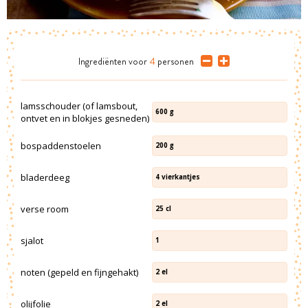
Ingrediënten
voor
4
personen
lamsschouder (of lamsbout,
600
g
ontvet en in blokjes gesneden)
bospaddenstoelen
200
g
bladerdeeg
4
vierkantjes
verse room
25
cl
sjalot
1
noten (gepeld en fijngehakt)
2
el
olijfolie
2
el