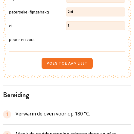
peterselie (fijngehakt)
2
el
ei
1
peper en zout
VOEG TOE AAN LIJST
bereiding
Verwarm de oven voor op 180 °C.
1
Maak de paddenstoelen schoon door ze af te