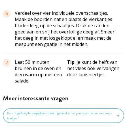
Verdeel over vier individuele ovenschaaltjes.
6
Maak de boorden nat en plaats de vierkantjes
bladerdeeg op de schaaltjes. Druk de randen
goed aan en snij het overtollige deeg af. Smeer
het deeg in met losgeklopt ei en maak met de
mespunt een gaatje in het midden.
Laat 50 minuten
Tip
: je kunt de helft van
7
bruinen in de oven en
het vlees ook vervangen
dien warm op met een
door lamsniertjes.
salade.
Meer interessante vragen
Kan ik gedroogde bospaddenstoelen gebruiken in plaats van verse voor mijn
taartjes?