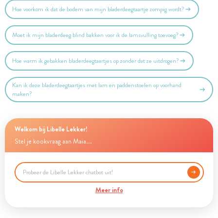
Hoe voorkom ik dat de bodem van mijn bladerdeegtaartje zompig wordt?
Moet ik mijn bladerdeeg blind bakken voor ik de lamsvulling toevoeg?
Hoe warm ik gebakken bladerdeegtaartjes op zonder dat ze uitdrogen?
Kan ik deze bladerdeegtaartjes met lam en paddenstoelen op voorhand
maken?
Welkom bij Libelle Lekker!
Stel je kookvraag aan Maia...
Meer info