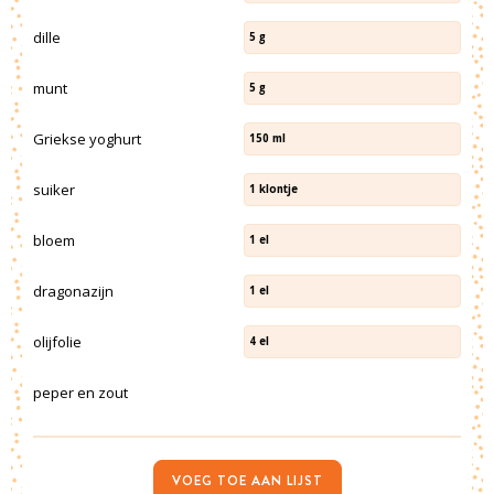
dille
5
g
munt
5
g
Griekse yoghurt
150
ml
suiker
1
klontje
bloem
1
el
dragonazijn
1
el
olijfolie
4
el
peper en zout
VOEG TOE AAN LIJST