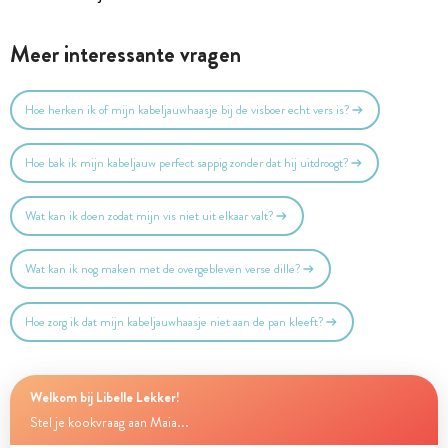
Meer interessante vragen
Hoe herken ik of mijn kabeljauwhaasje bij de visboer echt vers is?
Hoe bak ik mijn kabeljauw perfect sappig zonder dat hij uitdroogt?
Wat kan ik doen zodat mijn vis niet uit elkaar valt?
Wat kan ik nog maken met de overgebleven verse dille?
Hoe zorg ik dat mijn kabeljauwhaasje niet aan de pan kleeft?
Welkom bij Libelle Lekker!
Stel je kookvraag aan Maia...