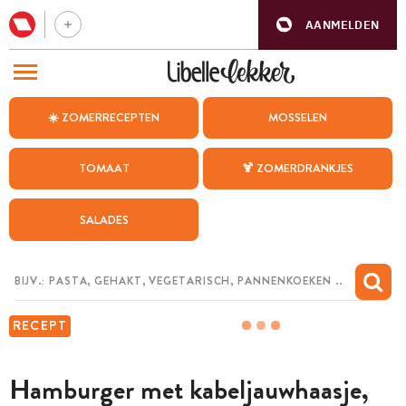
AANMELDEN
BEZOEK ONZE ANDERE WEBSITES
☀️ ZOMERRECEPTEN
MOSSELEN
RECEPTEN
TOMAAT
🍹 ZOMERDRANKJES
WEEKMENU
SALADES
CHAT MET MAIA
INSPIRATIE
MIJN BEWAARDE RECEPTEN
RECEPT
Hamburger met kabeljauwhaasje,