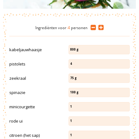
Ingrediënten
voor
4
personen
kabeljauwhaasje
800
g
pistolets
4
zeekraal
75
g
spinazie
100
g
minicourgette
1
rode ui
1
citroen (het sap)
1