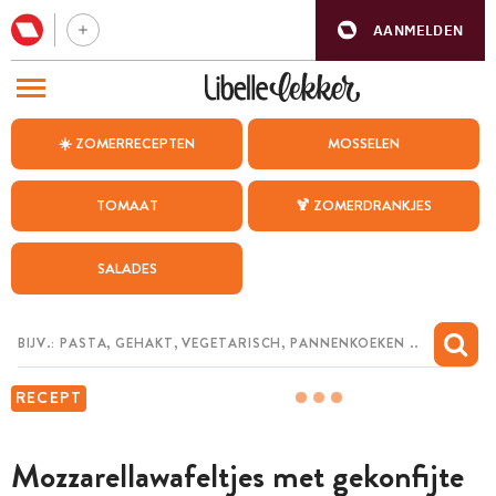
AANMELDEN
BEZOEK ONZE ANDERE WEBSITES
☀️ ZOMERRECEPTEN
MOSSELEN
RECEPTEN
TOMAAT
🍹 ZOMERDRANKJES
WEEKMENU
SALADES
CHAT MET MAIA
INSPIRATIE
MIJN BEWAARDE RECEPTEN
RECEPT
Mozzarellawafeltjes met gekonfijte