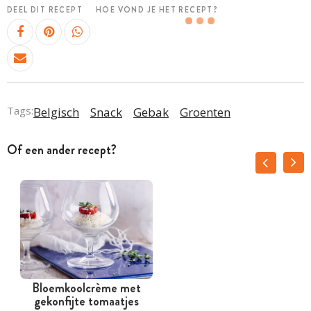
DEEL DIT RECEPT
HOE VOND JE HET RECEPT?
Tags:
Belgisch
Snack
Gebak
Groenten
Of een ander recept?
Bloemkoolcrème met
gekonfijte tomaatjes