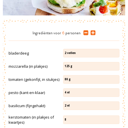
Ingrediënten
voor
6
personen
bladerdeeg
2
vellen
mozzarella (in plakjes)
125
g
tomaten (gekonfijt, in stukjes)
80
g
pesto (kant-en-klaar)
4
el
basilicum (fijngehakt)
2
el
kerstomaten (in plakjes of
8
kwartjes)