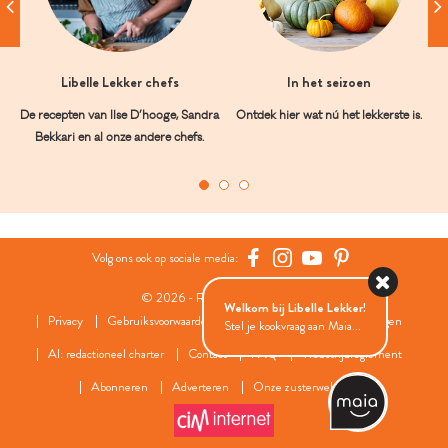
Libelle Lekker chefs
In het seizoen
De recepten van Ilse D’hooge, Sandra
Ontdek hier wat nú het lekkerste is.
Bekkari en al onze andere chefs.
Volg ons ook op sociale media:
© 2026 - Roularta Media Group
Welkom bij Libelle Lekker!
Privacy
Gebruiksvoorwaarden
Cookies
Cookies instellingen
Stel je kookvraag aan Maia...
AI: redactioneel charter
Contact
FAQ
Wedstrijdreglement
Abonneren
Adverteren
Onze zusterwebsites