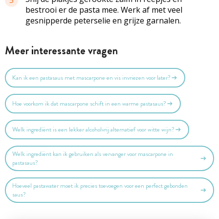
bestrooi er de pasta mee. Werk af met veel
gesnipperde peterselie en grijze garnalen.
Meer interessante vragen
Kan ik een pastasaus met mascarpone en vis invriezen voor later?
Hoe voorkom ik dat mascarpone schift in een warme pastasaus?
Welk ingrediënt is een lekker alcoholvrij alternatief voor witte wijn?
Welk ingrediënt kan ik gebruiken als vervanger voor mascarpone in
pastasaus?
Hoeveel pastawater moet ik precies toevoegen voor een perfect gebonden
saus?