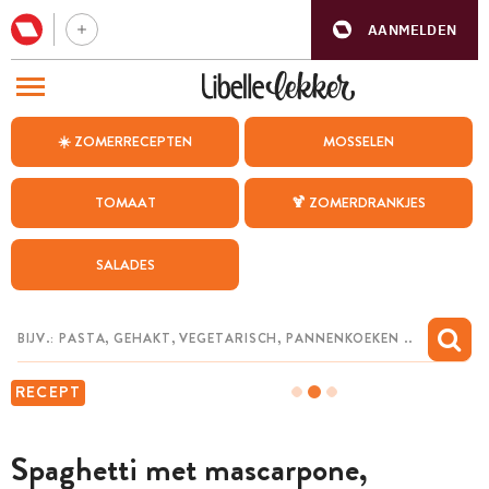
AANMELDEN
BEZOEK ONZE ANDERE WEBSITES
☀️ ZOMERRECEPTEN
MOSSELEN
RECEPTEN
TOMAAT
🍹 ZOMERDRANKJES
WEEKMENU
SALADES
CHAT MET MAIA
INSPIRATIE
MIJN BEWAARDE RECEPTEN
RECEPT
Spaghetti met mascarpone,