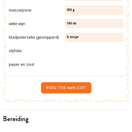
mascarpone
250
g
witte wijn
100
ml
bladpeterselie (gesnipperd)
½
bosje
olijfolie
peper en zout
VOEG TOE AAN LIJST
bereiding