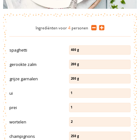
Ingrediënten
voor
4
personen
spaghetti
400
g
gerookte zalm
200
g
grijze garnalen
200
g
ui
1
prei
1
wortelen
2
champignons
250
g