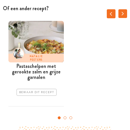
Of een ander recept?
NATALIE
PEETERS
Pastaschelpen met
R
gerookte zalm en grijze
garnalen
BEWAAR DIT RECEPT