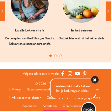
Libelle Lekker chefs
In het seizoen
De recepten van Ilse D’hooge, Sandra
Ontdek hier wat nú het lekkerste is.
Bekkari en al onze andere chefs.
Volg ons ook op sociale media:
© 2026 - Roularta Media Group
Welkom bij Libelle Lekker!
Privacy
Gebruiksvoorwaarden
Cookies
Cookies instellingen
Stel je kookvraag aan Maia...
AI: redactioneel charter
Contact
FAQ
Wedstrijdreglement
Abonneren
Adverteren
Onze zusterwebsites