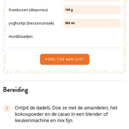
frambozen (diepvries)
100
g
yoghurtijs (bessensmaak)
900
ml
muntblaadjes
VOEG TOE AAN LIJST
bereiding
Ontpit de dadels. Doe ze met de amandelen, het
1
kokospoeder en de cacao in een blender of
keukenmachine en mix fijn.