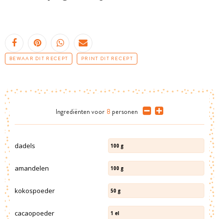
BEWAAR DIT RECEPT
PRINT DIT RECEPT
Ingrediënten
voor
8
personen
dadels
100
g
amandelen
100
g
kokospoeder
50
g
cacaopoeder
1
el