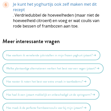
Je kunt het yoghurtijs ook zelf maken met dit
6
recept
. Verdriedubbel de hoeveelheden (maar niet de
hoeveelheid citroen!) en voeg er wat coulis van
rode bessen of frambozen aan toe.
Meer interessante vragen
Hoe voorkom ik vervelende ijskristallen in mijn frozen yoghurt ijstaart?
Welke plantaardige alternatieven werken het best voor een vegan ijstaart?
Hoe rooster ik noten het best voor extra smaak in taartbodems?
Hoe haal ik een ijstaart makkelijk en onbeschadigd uit de springvorm?
Hoe maak ik de perfecte frambozencoulis voor bij mijn ijstaart?