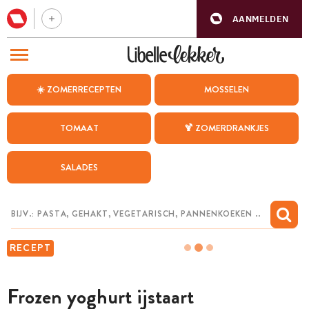
AANMELDEN
BEZOEK ONZE ANDERE WEBSITES
☀️ ZOMERRECEPTEN
MOSSELEN
RECEPTEN
TOMAAT
🍹 ZOMERDRANKJES
WEEKMENU
SALADES
CHAT MET MAIA
INSPIRATIE
MIJN BEWAARDE RECEPTEN
RECEPT
Frozen yoghurt ijstaart