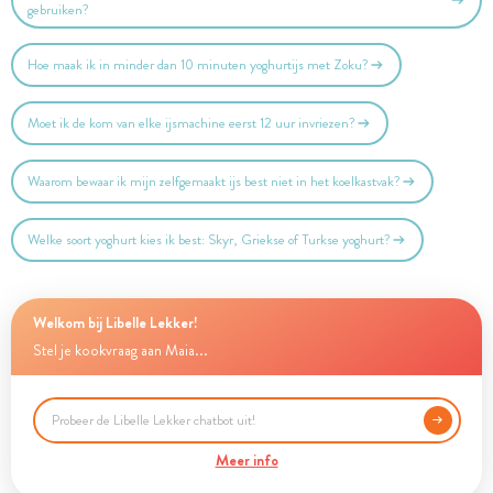
gebruiken?
Hoe maak ik in minder dan 10 minuten yoghurtijs met Zoku?
Moet ik de kom van elke ijsmachine eerst 12 uur invriezen?
Waarom bewaar ik mijn zelfgemaakt ijs best niet in het koelkastvak?
Welke soort yoghurt kies ik best: Skyr, Griekse of Turkse yoghurt?
Welkom bij Libelle Lekker!
Stel je kookvraag aan Maia...
Meer info