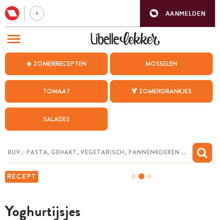
AANMELDEN
BEZOEK ONZE ANDERE WEBSITES
☀️ ZOMERRECEPTEN
MOSSELEN
RECEPTEN
TOMAAT
🍹 ZOMERDRANKJES
WEEKMENU
SALADES
CHAT MET MAIA
INSPIRATIE
MIJN BEWAARDE RECEPTEN
RECEPT
Yoghurtijsjes