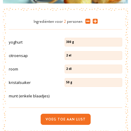
Ingrediënten
voor
2
personen
yoghurt
300
g
citroensap
2
el
room
2
dl
kristalsuiker
50
g
munt (enkele blaadjes)
VOEG TOE AAN LIJST