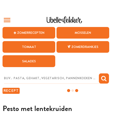
BEZOEK ONZE ANDERE WEBSITES
☀️ ZOMERRECEPTEN
MOSSELEN
RECEPTEN
TOMAAT
🍹 ZOMERDRANKJES
WEEKMENU
SALADES
CHAT MET MAIA
INSPIRATIE
MIJN BEWAARDE RECEPTEN
RECEPT
Pesto met lentekruiden