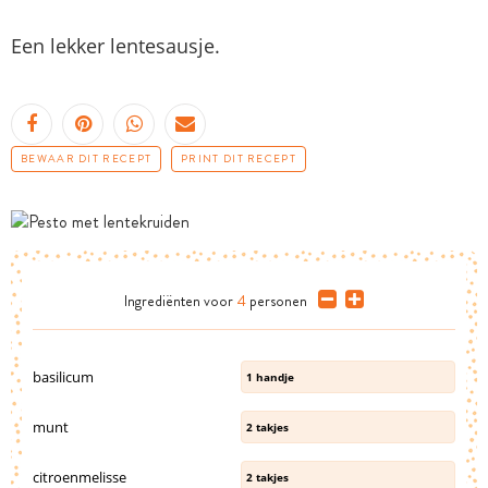
Een lekker lentesausje.
BEWAAR DIT RECEPT
PRINT DIT RECEPT
Ingrediënten
voor
4
personen
basilicum
1
handje
munt
2
takjes
citroenmelisse
2
takjes