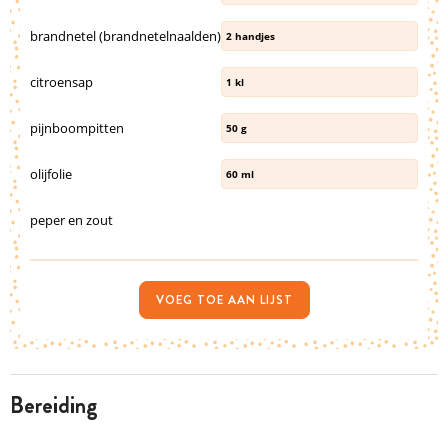
brandnetel (brandnetelnaalden)
2
handjes
citroensap
1
kl
pijnboompitten
50
g
olijfolie
60
ml
peper en zout
VOEG TOE AAN LIJST
bereiding