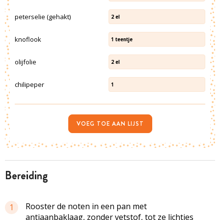
peterselie (gehakt)
2
el
knoflook
1
teentje
olijfolie
2
el
chilipeper
1
VOEG TOE AAN LIJST
bereiding
Rooster de noten in een pan met
1
antiaanbaklaag, zonder vetstof, tot ze lichtjes