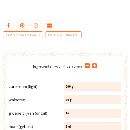
BEWAAR DIT RECEPT
PRINT DIT RECEPT
Ingrediënten
voor
4
personen
zure room (light)
200
g
walnoten
50
g
groene olijven (ontpit)
16
munt (gehakt)
3
el