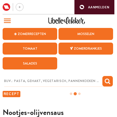
AANMELDEN
BEZOEK ONZE ANDERE WEBSITES
☀️ ZOMERRECEPTEN
MOSSELEN
RECEPTEN
TOMAAT
🍹 ZOMERDRANKJES
WEEKMENU
SALADES
CHAT MET MAIA
INSPIRATIE
MIJN BEWAARDE RECEPTEN
RECEPT
Nootjes-olijvensaus