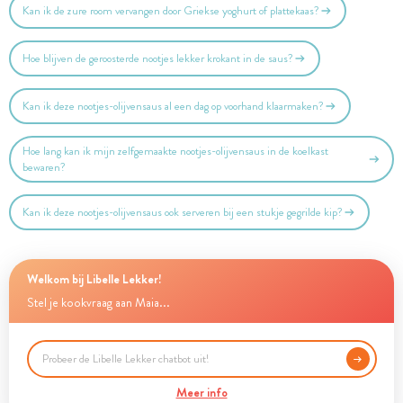
Kan ik de zure room vervangen door Griekse yoghurt of plattekaas?
Hoe blijven de geroosterde nootjes lekker krokant in de saus?
Kan ik deze nootjes-olijvensaus al een dag op voorhand klaarmaken?
Hoe lang kan ik mijn zelfgemaakte nootjes-olijvensaus in de koelkast
bewaren?
Kan ik deze nootjes-olijvensaus ook serveren bij een stukje gegrilde kip?
Welkom bij Libelle Lekker!
Stel je kookvraag aan Maia...
Meer info