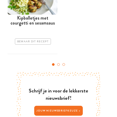
Kipballetjes met
courgetti en sesamsaus
z
BEWAAR DIT RECEPT
Schrijf je in voor de lekkerste
nieuwsbrief!
JOUW NIEUWSBRIEFKEUZE >