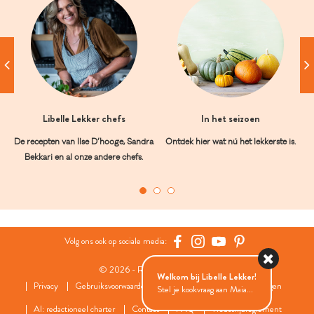
Libelle Lekker chefs
In het seizoen
De recepten van Ilse D’hooge, Sandra
Ontdek hier wat nú het lekkerste is.
Bekkari en al onze andere chefs.
Volg ons ook op sociale media:
© 2026 - Roularta Media Group
Welkom bij Libelle Lekker!
Privacy
Gebruiksvoorwaarden
Cookies
Cookies instellingen
Stel je kookvraag aan Maia...
AI: redactioneel charter
Contact
FAQ
Wedstrijdreglement