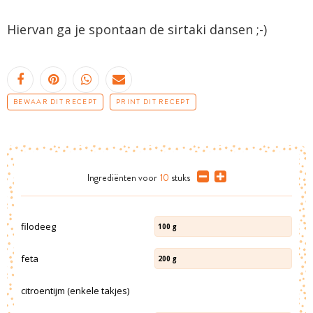
Hiervan ga je spontaan de sirtaki dansen ;-)
BEWAAR DIT RECEPT
PRINT DIT RECEPT
Ingrediënten
voor
10
stuks
filodeeg
100
g
feta
200
g
citroentijm (enkele takjes)