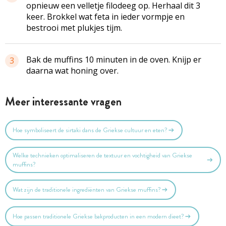
opnieuw een velletje filodeeg op. Herhaal dit 3
keer. Brokkel wat feta in ieder vormpje en
bestrooi met plukjes tijm.
Bak de muffins 10 minuten in de oven. Knijp er
3
daarna wat honing over.
Meer interessante vragen
Hoe symboliseert de sirtaki dans de Griekse cultuur en eten?
Welke technieken optimaliseren de textuur en vochtigheid van Griekse
muffins?
Wat zijn de traditionele ingrediënten van Griekse muffins?
Hoe passen traditionele Griekse bakproducten in een modern dieet?