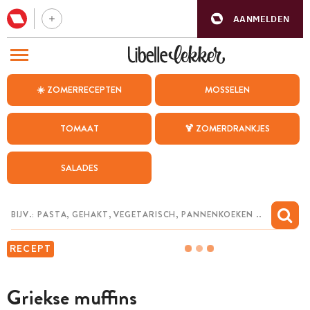
AANMELDEN
BEZOEK ONZE ANDERE WEBSITES
☀️ ZOMERRECEPTEN
MOSSELEN
RECEPTEN
TOMAAT
🍹 ZOMERDRANKJES
WEEKMENU
SALADES
CHAT MET MAIA
INSPIRATIE
MIJN BEWAARDE RECEPTEN
RECEPT
Griekse muffins