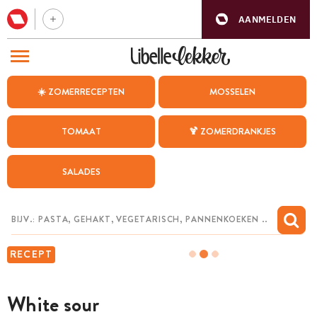
AANMELDEN
BEZOEK ONZE ANDERE WEBSITES
☀️ ZOMERRECEPTEN
MOSSELEN
RECEPTEN
TOMAAT
🍹 ZOMERDRANKJES
WEEKMENU
SALADES
CHAT MET MAIA
INSPIRATIE
MIJN BEWAARDE RECEPTEN
RECEPT
White sour