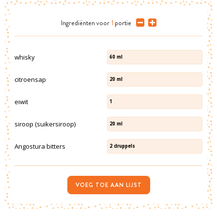
Ingrediënten
voor
1
portie
whisky
60
ml
citroensap
20
ml
eiwit
1
siroop (suikersiroop)
20
ml
Angostura bitters
2
druppels
VOEG TOE AAN LIJST