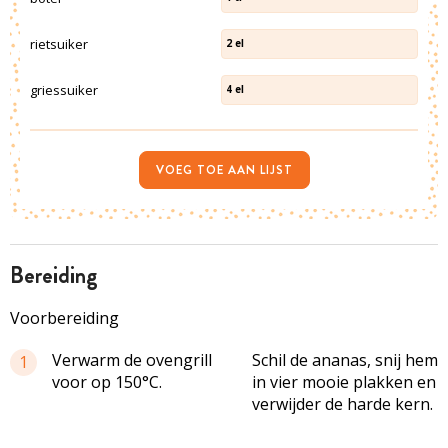
rietsuiker
2
el
griessuiker
4
el
VOEG TOE AAN LIJST
bereiding
Voorbereiding
Verwarm de ovengrill
Schil de ananas, snij hem
1
voor op 150°C.
in vier mooie plakken en
verwijder de harde kern.