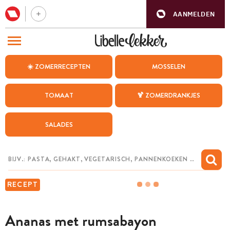
AANMELDEN
BEZOEK ONZE ANDERE WEBSITES
☀️ ZOMERRECEPTEN
MOSSELEN
RECEPTEN
TOMAAT
🍹 ZOMERDRANKJES
WEEKMENU
SALADES
CHAT MET MAIA
INSPIRATIE
MIJN BEWAARDE RECEPTEN
RECEPT
Ananas met rumsabayon