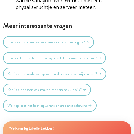
warme sabayon over. Werk af met een
physalisvruchtje en serveer meteen.
Meer interessante vragen
Hoe weet ik of een verse ananas in de winkel rijp is?
Hoe voorkom ik dat mijn sabayon schift tijdens het kloppen?
Kan ik de rumsabayon op voorhand maken voor mijn gasten?
Kan ik dit dessert ook maken met ananas uit blik?
Welk ijs past het best bij warme ananas met sabayon?
Welkom bij Libelle Lekker!