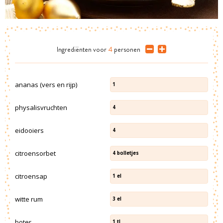
Ingrediënten
voor
4
personen
ananas (vers en rijp)
1
physalisvruchten
4
eidooiers
4
citroensorbet
4
bolletjes
citroensap
1
el
witte rum
3
el
boter
1
tl