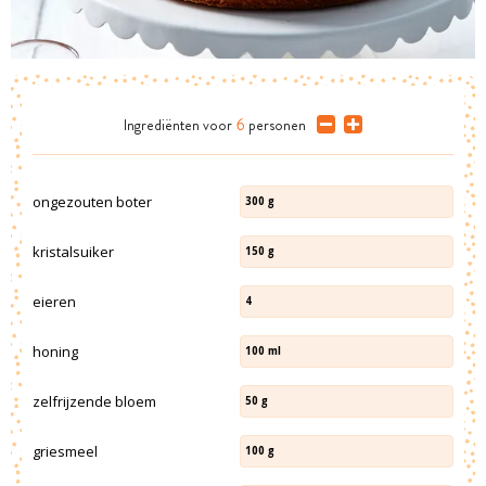
Ingrediënten
voor
6
personen
ongezouten boter
300
g
kristalsuiker
150
g
eieren
4
honing
100
ml
zelfrijzende bloem
50
g
griesmeel
100
g