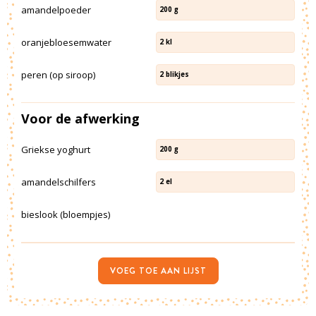
amandelpoeder
200
g
oranjebloesemwater
2
kl
peren (op siroop)
2
blikjes
Voor de afwerking
Griekse yoghurt
200
g
amandelschilfers
2
el
bieslook (bloempjes)
VOEG TOE AAN LIJST