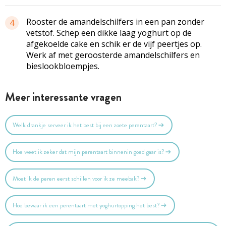
Rooster de amandelschilfers in een pan zonder
4
vetstof. Schep een dikke laag yoghurt op de
afgekoelde cake en schik er de vijf peertjes op.
Werk af met geroosterde amandelschilfers en
bieslookbloempjes.
Meer interessante vragen
Welk drankje serveer ik het best bij een zoete perentaart?
Hoe weet ik zeker dat mijn perentaart binnenin goed gaar is?
Moet ik de peren eerst schillen voor ik ze meebak?
Hoe bewaar ik een perentaart met yoghurtopping het best?