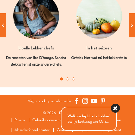
Libelle Lekker chefs
In het seizoen
De recepten van Ilse D’hooge, Sandra
Ontdek hier wat nú het lekkerste is.
Bekkari en al onze andere chefs.
Volg ons ook op sociale media:
© 2026 - Roularta Media Group
Welkom bij Libelle Lekker!
Privacy
Gebruiksvoorwaarden
Cookies
Cookies instellingen
Stel je kookvraag aan Maia...
AI: redactioneel charter
Contact
FAQ
Wedstrijdreglement