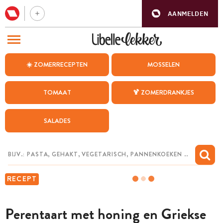
AANMELDEN
BEZOEK ONZE ANDERE WEBSITES
☀️ ZOMERRECEPTEN
MOSSELEN
RECEPTEN
TOMAAT
🍹 ZOMERDRANKJES
WEEKMENU
SALADES
CHAT MET MAIA
INSPIRATIE
MIJN BEWAARDE RECEPTEN
RECEPT
Perentaart met honing en Griekse