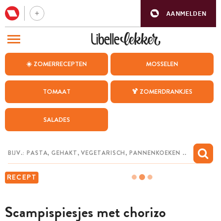
AANMELDEN
BEZOEK ONZE ANDERE WEBSITES
☀️ ZOMERRECEPTEN
MOSSELEN
RECEPTEN
TOMAAT
🍹 ZOMERDRANKJES
WEEKMENU
SALADES
CHAT MET MAIA
INSPIRATIE
MIJN BEWAARDE RECEPTEN
RECEPT
Scampispiesjes met chorizo