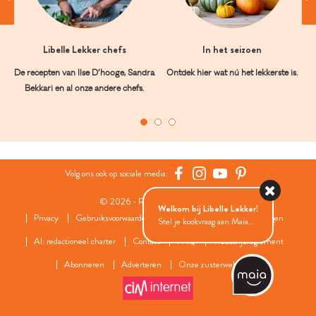
Libelle Lekker chefs
In het seizoen
De recepten van Ilse D’hooge, Sandra
Ontdek hier wat nú het lekkerste is.
Bekkari en al onze andere chefs.
Volg ons ook op sociale media:
© 2026 - Roularta Media Group
Welkom bij Libelle Lekker!
Privacy
Gebruiksvoorwaarden
Cookies
Cookies instellingen
Stel je kookvraag aan Maia...
AI: redactioneel charter
Contact
FAQ
Wedstrijdreglement
Abonneren
Adverteren
Onze zusterwebsites