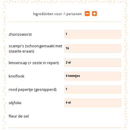
Ingrediënten
voor
4
personen
chorizoworst
1
scampi's (schoongemaakt met
16
staarte eraan)
limoensap (+ zeste in repen)
2
el
knoflook
4
teentjes
rood pepertje (gesnipperd)
1
olijfolie
4
el
fleur de sel