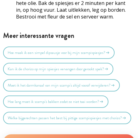
hete olie. Bak de spiesjes er 2 minuten per kant
in, op hoog vuur. Laat uitlekken, leg op borden.
Bestrooi met fleur de sel en serveer warm.
Meer interessante vragen
Hoe maak ik een simpel dipsausje voor bij mijn scampispiesjes?
Kan ik de chorizo op mijn spiesjes vervangen door gerookt spek?
Moet ik het darmkanaal van mijn scampi's altijd vooraf verwijderen?
Hoe lang moet ik scampi's bakken zodat ze niet taai worden?
Welke bijgerechten passen het best bij pittige scampispiesjes met chorizo?