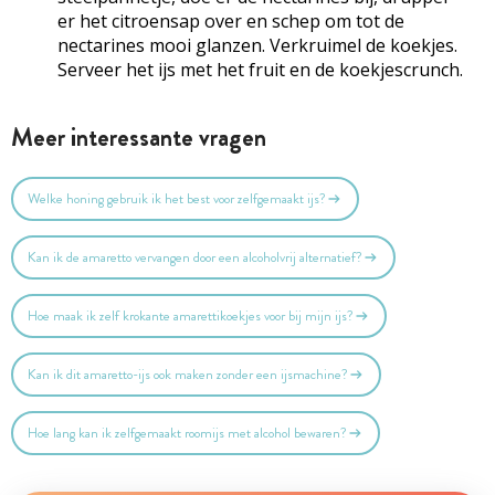
er het citroensap over en schep om tot de
nectarines mooi glanzen. Verkruimel de koekjes.
Serveer het ijs met het fruit en de koekjescrunch.
Meer interessante vragen
Welke honing gebruik ik het best voor zelfgemaakt ijs?
Kan ik de amaretto vervangen door een alcoholvrij alternatief?
Hoe maak ik zelf krokante amarettikoekjes voor bij mijn ijs?
Kan ik dit amaretto-ijs ook maken zonder een ijsmachine?
Hoe lang kan ik zelfgemaakt roomijs met alcohol bewaren?