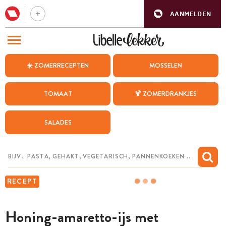
AANMELDEN
BEZOEK ONZE ANDERE WEBSITES
☀️ ZOMERRECEPTEN
MOSSELEN
RECEPTEN
TOMAAT
🍹 ZOMERDRANKJES
WEEKMENU
SALADES
CHAT MET MAIA
INSPIRATIE
MIJN BEWAARDE RECEPTEN
RECEPT
Honing-amaretto-ijs met