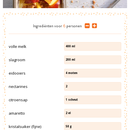
Ingrediënten
voor
6
personen
volle melk
400
ml
slagroom
200
ml
eidooiers
4
moten
nectarines
2
citroensap
1
scheut
amaretto
2
el
kristalsuiker (fijne)
50
g