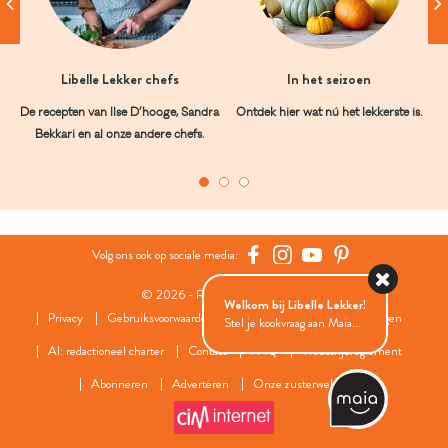
Libelle Lekker chefs
In het seizoen
De recepten van Ilse D’hooge, Sandra
Ontdek hier wat nú het lekkerste is.
Bekkari en al onze andere chefs.
Volg ons ook op sociale media:
© 2026 - Roularta Media Group
Welkom bij Libelle Lekker!
Privacy
Gebruiksvoorwaarden
Cookies
Cookies instellingen
Stel je kookvraag aan Maia...
AI: redactioneel charter
Contact
FAQ
Wedstrijdreglement
Abonneren
Adverteren
Onze zusterwebsites