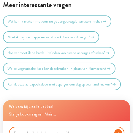
Meer interessante vragen
Wat kan ik maken met een restje zongedroogde tomaten in olie?
Moet ik mijn aardappelen eerst voorkoken voor ik ze gril?
Hoe ver moet ik de harde uiteinden van groene asperges afbreken?
Welke vegetarische kaas kan ik gebruiken in plaats van Parmezaan?
Kan ik deze aardappelsalade met asperges een dag op voorhand maken?
Welkom bij Libelle Lekker!
Stel je kookvraag aan Maia...