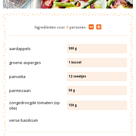
Ingrediënten
voor
4
personen
aardappels
500
g
groene asperges
1
bussel
pancetta
12
sneetjes
parmezaan
50
g
zongedroogde tomaten (op
150
g
olie)
verse basilicum