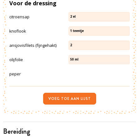
Voor de dressing
citroensap
2
el
knoflook
1
teentje
ansjovisfilets (fijngehakt)
2
olijfolie
50
ml
peper
VOEG TOE AAN LIJST
bereiding