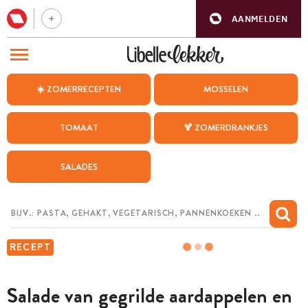
AANMELDEN
BEZOEK ONZE ANDERE WEBSITES
☀️ ZOMERRECEPTEN
MOSSELEN
RECEPTEN
TOMAAT
🍹 ZOMERDRANKJES
WEEKMENU
SALADES
CHAT MET MAIA
INSPIRATIE
MIJN BEWAARDE RECEPTEN
RECEPT
Salade van gegrilde aardappelen en