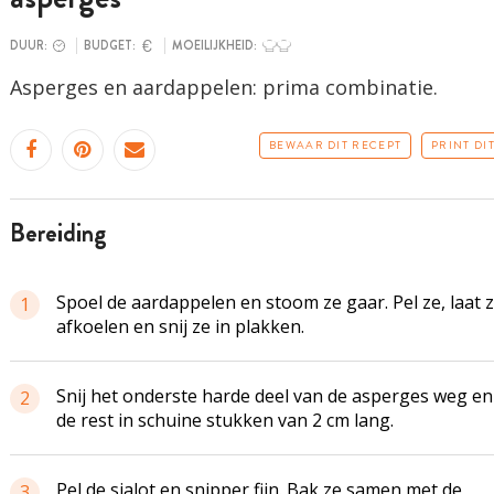
DUUR:
BUDGET:
MOEILIJKHEID:
Asperges en aardappelen: prima combinatie.
BEWAAR DIT RECEPT
PRINT DI
bereiding
Spoel de aardappelen en stoom ze gaar. Pel ze, laat 
1
afkoelen en snij ze in plakken.
Snij het onderste harde deel van de asperges weg en 
2
de rest in schuine stukken van 2 cm lang.
Pel de sjalot en snipper fijn. Bak ze samen met de
3