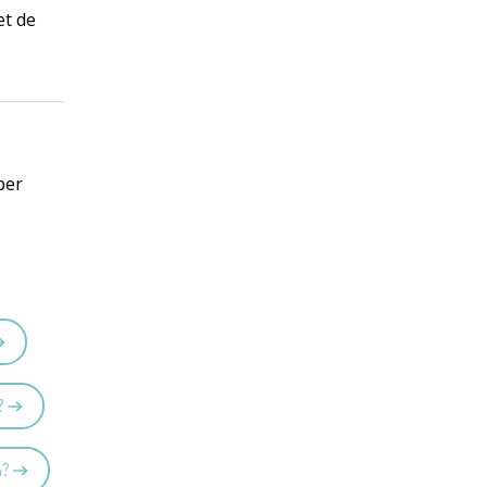
et de
per
?
n?