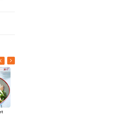
et
Frisse salade met