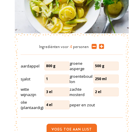
Ingrediënten
voor
4
personen
groene
aardappel
800
g
500
g
asperge
groentebouil
sjalot
1
250
ml
lon
witte
zachte
3
el
2
el
wijnazijn
mosterd
olie
peper en zout
4
el
(plantaardig)
VOEG TOE AAN LIJST