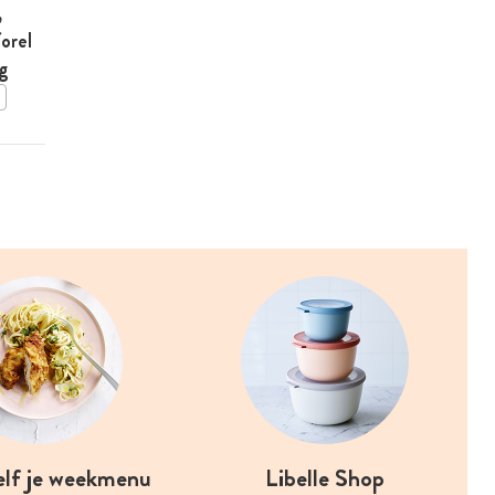
,
krokante kip
orel
g
BEWAAR DIT RECEPT
elf je weekmenu
Libelle Shop