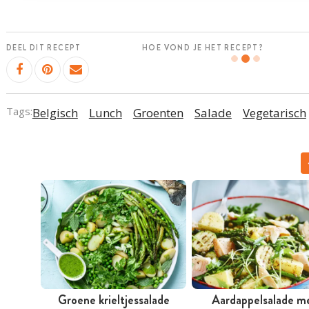
DEEL DIT RECEPT
HOE VOND JE HET RECEPT?
Tags:
Belgisch
Lunch
Groenten
Salade
Vegetarisch
Groene krieltjessalade
Aardappelsalade m