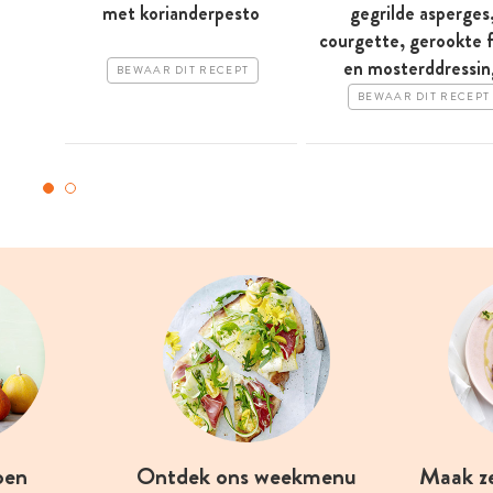
met korianderpesto
gegrilde asperges
courgette, gerookte f
en mosterddressin
BEWAAR DIT RECEPT
BEWAAR DIT RECEPT
oen
Ontdek ons weekmenu
Maak z