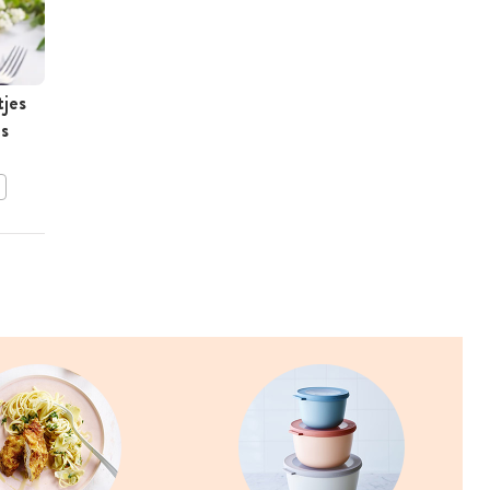
tjes
Gehaktballetjes met
es
abrikoos en koriander
BEWAAR DIT RECEPT