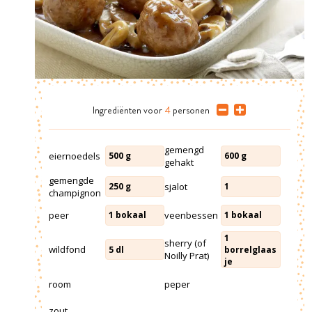
Ingrediënten
voor
4
personen
gemengd
eiernoedels
500
g
600
g
gehakt
gemengde
sjalot
250
g
1
champignon
peer
veenbessen
1
bokaal
1
bokaal
1
sherry (of
wildfond
5
dl
borrelglaas
Noilly Prat)
je
room
peper
zout