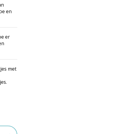
an
oe en
oe er
en
tjes met
e
jes.