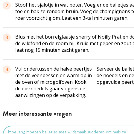
Stoof het sjalotje in wat boter. Voeg er de balletjes a
2
toe en bak ze rondom bruin. Voeg de champignons t
roer voorzichtig om. Laat een 3-tal minuten garen.
Blus met het borrelglaasje sherry of Noilly Prat en d
3
de wildfond en de room bij. Kruid met peper en zout 
laat nog 15 minuten zacht garen.
Vul ondertussen de halve peertjes
Serveer de balle
4
met de veenbessen en warm op in
de noedels en d
de oven of microgolfoven. Kook
opgevulde peert
de eiernoedels gaar volgens de
aanwijzingen op de verpakking.
Meer interessante vragen
Hoe lang moeten balletjes met wildsmaak sudderen om mals te