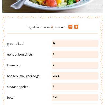
Ingrediënten
voor
4
personen
groene kool
½
eendenborstfilets
2
limoenen
2
bessen (mix, gedroogd)
250
g
sinaasappelen
3
boter
1
el