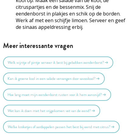
kool op. Maak een salade van de kool, de
citruspartjes en de bessenmix. Snij de
eendenborst in plakjes en schik op de borden.
Werk af met een schijfje limoen. Serveer en geef
de sinaas­ appeldressing erbij.
Meer interessante vragen
Welk wijntje of pintje serveer ik best bij gebakken eendenborst?
Kan ik groene kool in een salade vervangen door savooikool?
Hoe lang moet mijn eendenborst rusten voor ik hem aansnijd?
Wat kan ik doen met het vrijgekomen vet van de eend?
Welke kroketjes of aardappelen passen het best bij eend met citrus?