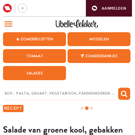
AANMELDEN
BEZOEK ONZE ANDERE WEBSITES
☀️ ZOMERRECEPTEN
MOSSELEN
RECEPTEN
TOMAAT
🍹 ZOMERDRANKJES
WEEKMENU
SALADES
CHAT MET MAIA
INSPIRATIE
MIJN BEWAARDE RECEPTEN
RECEPT
Salade van groene kool, gebakken