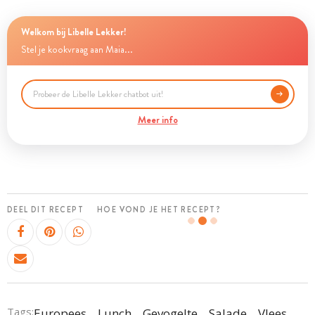
Welkom bij Libelle Lekker!
Stel je kookvraag aan Maia...
Meer info
DEEL DIT RECEPT
HOE VOND JE HET RECEPT?
Tags:
Europees
Lunch
Gevogelte
Salade
Vlees