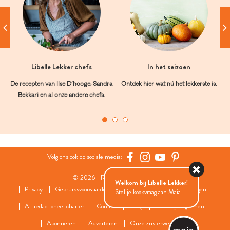
Libelle Lekker chefs
In het seizoen
De recepten van Ilse D’hooge, Sandra
Ontdek hier wat nú het lekkerste is.
Bekkari en al onze andere chefs.
Volg ons ook op sociale media:
© 2026 - Roularta Media Group
Welkom bij Libelle Lekker!
Privacy
Gebruiksvoorwaarden
Cookies
Cookies instellingen
Stel je kookvraag aan Maia...
AI: redactioneel charter
Contact
FAQ
Wedstrijdreglement
Abonneren
Adverteren
Onze zusterwebsites