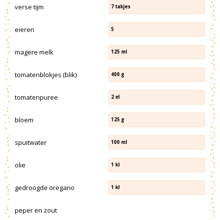
verse tijm
7
takjes
eieren
5
magere melk
125
ml
tomatenblokjes (blik)
400
g
tomatenpuree
2
el
bloem
125
g
spuitwater
100
ml
olie
1
kl
gedroogde oregano
1
kl
peper en zout