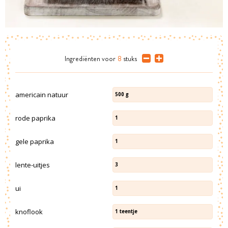
Ingrediënten
voor
8
stuks
americain natuur
500
g
rode paprika
1
gele paprika
1
lente-uitjes
3
ui
1
knoflook
1
teentje