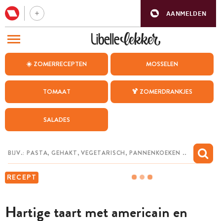
AANMELDEN
BEZOEK ONZE ANDERE WEBSITES
☀️ ZOMERRECEPTEN
MOSSELEN
RECEPTEN
TOMAAT
🍹 ZOMERDRANKJES
WEEKMENU
SALADES
CHAT MET MAIA
INSPIRATIE
MIJN BEWAARDE RECEPTEN
RECEPT
Hartige taart met americain en