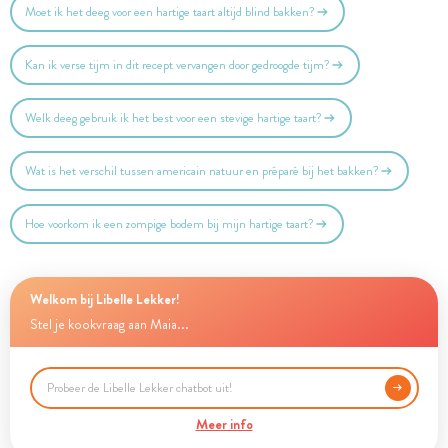
Moet ik het deeg voor een hartige taart altijd blind bakken?
Kan ik verse tijm in dit recept vervangen door gedroogde tijm?
Welk deeg gebruik ik het best voor een stevige hartige taart?
Wat is het verschil tussen americain natuur en préparé bij het bakken?
Hoe voorkom ik een zompige bodem bij mijn hartige taart?
Welkom bij Libelle Lekker!
Stel je kookvraag aan Maia...
Meer info