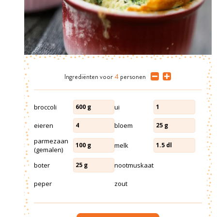
Ingrediënten
voor
4
personen
broccoli
ui
600
g
1
eieren
bloem
4
25
g
parmezaan
melk
100
g
1.5
dl
(gemalen)
boter
nootmuskaat
25
g
peper
zout