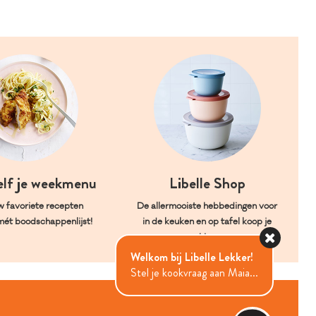
elf je weekmenu
Libelle Shop
w favoriete recepten
De allermooiste hebbedingen voor
mét boodschappenlijst!
in de keuken en op tafel koop je
hier.
Welkom bij Libelle Lekker!
Stel je kookvraag aan Maia...