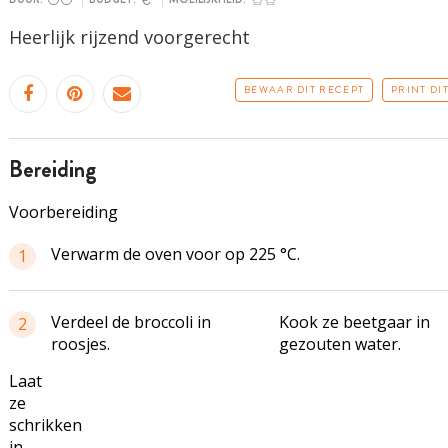
Heerlijk
rijzend
voorgerecht
BEWAAR DIT RECEPT
PRINT DI
bereiding
Voorbereiding
Verwarm de oven voor op 225 °C.
1
Verdeel de broccoli in
Kook ze beetgaar in
2
roosjes.
gezouten water.
Laat
ze
schrikken
in