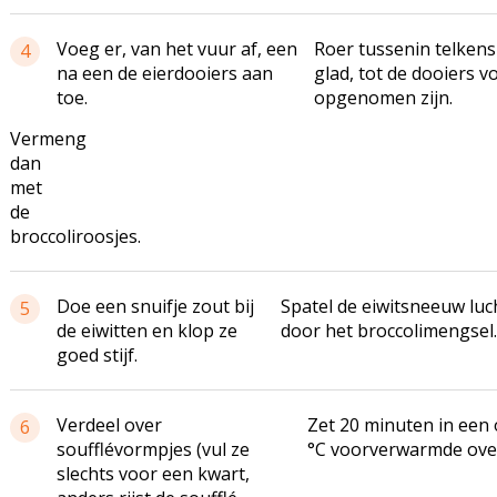
Voeg er, van het vuur af, een
Roer tussenin telken
4
na een de eierdooiers aan
glad, tot de dooiers vo
toe.
opgenomen zijn.
Vermeng
dan
met
de
broccoliroosjes.
Doe een snuifje zout bij
Spatel de eiwitsneeuw luc
5
de eiwitten en klop ze
door het broccolimengsel.
goed stijf.
Verdeel over
Zet 20 minuten in een
6
soufflévormpjes (vul ze
°C voorverwarmde ove
slechts voor een kwart,