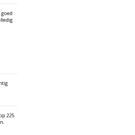
s goed
lledig
htig
 op 225
n.