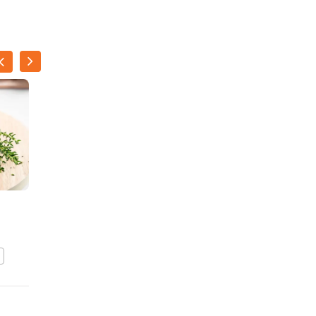
Luchtige soufflé-omelet
met broccolini en pesto
van kervel en dragon
BEWAAR DIT RECEPT