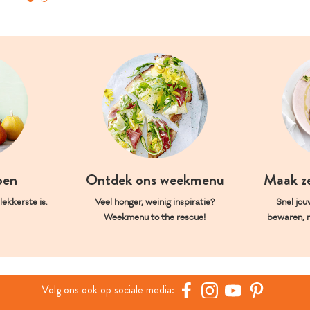
oen
Ontdek ons weekmenu
Maak z
ekkerste is.
Veel honger, weinig inspiratie?
Snel jou
Weekmenu to the rescue!
bewaren, 
Volg ons ook op sociale media: