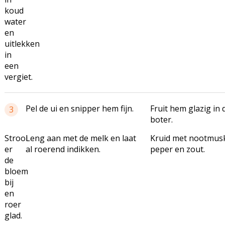
koud
water
en
uitlekken
in
een
vergiet.
Pel de ui en snipper hem fijn.
Fruit hem glazig in 
3
boter.
Strooi
Leng aan met de melk en laat
Kruid met nootmus
er
al roerend indikken.
peper en zout.
de
bloem
bij
en
roer
glad.