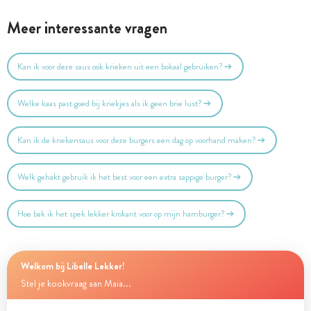
Meer interessante vragen
Kan ik voor deze saus ook krieken uit een bokaal gebruiken?
Welke kaas past goed bij kriekjes als ik geen brie lust?
Kan ik de kriekensaus voor deze burgers een dag op voorhand maken?
Welk gehakt gebruik ik het best voor een extra sappige burger?
Hoe bak ik het spek lekker krokant voor op mijn hamburger?
Welkom bij Libelle Lekker!
Stel je kookvraag aan Maia...