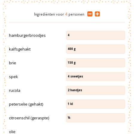
Ingrediënten
voor
4
personen
hamburgerbroodjes
4
kalfsgehakt
400
g
brie
150
g
spek
4
sneetjes
rucola
2
handjes
peterselie (gehakt)
1
kl
citroenschil (geraspte)
¼
olie