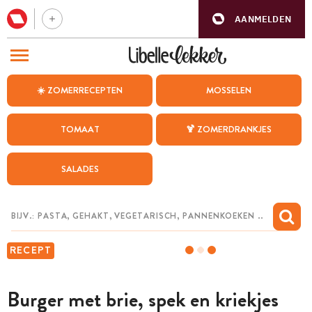
AANMELDEN
BEZOEK ONZE ANDERE WEBSITES
☀️ ZOMERRECEPTEN
MOSSELEN
RECEPTEN
TOMAAT
🍹 ZOMERDRANKJES
WEEKMENU
SALADES
CHAT MET MAIA
INSPIRATIE
MIJN BEWAARDE RECEPTEN
RECEPT
Burger met brie, spek en kriekjes