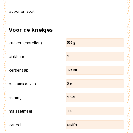
peper en zout
Voor de kriekjes
krieken (morellen)
500
g
ui (klein)
1
kersensap
175
ml
balsamicoazijn
3
el
honing
1.5
el
maïszetmeel
1
kl
kaneel
snuifje