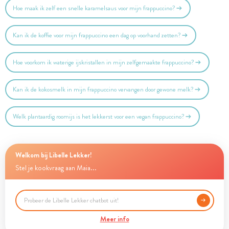
Hoe maak ik zelf een snelle karamelsaus voor mijn frappuccino?
Kan ik de koffie voor mijn frappuccino een dag op voorhand zetten?
Hoe voorkom ik waterige ijskristallen in mijn zelfgemaakte frappuccino?
Kan ik de kokosmelk in mijn frappuccino vervangen door gewone melk?
Welk plantaardig roomijs is het lekkerst voor een vegan frappuccino?
Welkom bij Libelle Lekker!
Stel je kookvraag aan Maia...
Meer info