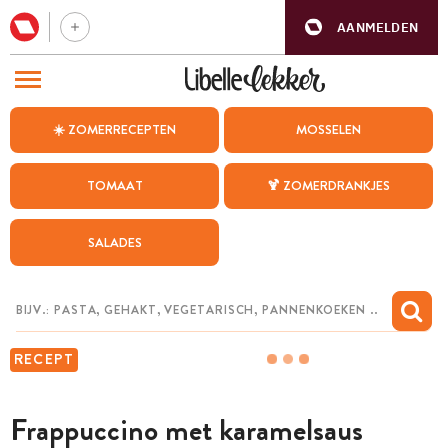
AANMELDEN
BEZOEK ONZE ANDERE WEBSITES
☀️ ZOMERRECEPTEN
MOSSELEN
RECEPTEN
TOMAAT
🍹 ZOMERDRANKJES
WEEKMENU
SALADES
CHAT MET MAIA
INSPIRATIE
MIJN BEWAARDE RECEPTEN
RECEPT
Frappuccino met karamelsaus