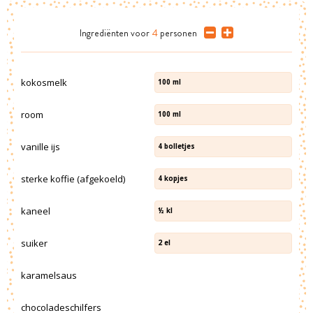
Ingrediënten
voor
4
personen
kokosmelk
100
ml
room
100
ml
vanille ijs
4
bolletjes
sterke koffie (afgekoeld)
4
kopjes
kaneel
½
kl
suiker
2
el
karamelsaus
chocoladeschilfers