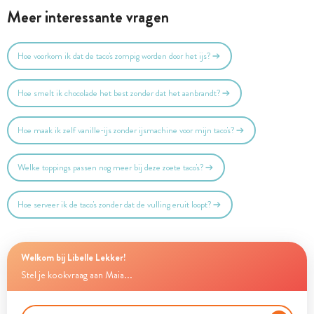
Meer interessante vragen
Hoe voorkom ik dat de taco's zompig worden door het ijs?
Hoe smelt ik chocolade het best zonder dat het aanbrandt?
Hoe maak ik zelf vanille-ijs zonder ijsmachine voor mijn taco's?
Welke toppings passen nog meer bij deze zoete taco's?
Hoe serveer ik de taco's zonder dat de vulling eruit loopt?
Welkom bij Libelle Lekker!
Stel je kookvraag aan Maia...