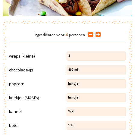
Ingrediënten
voor
4
personen
wraps (kleine)
4
chocolade-ijs
400
ml
popcorn
handje
koekjes (M&M's)
handje
kaneel
½
kl
boter
1
el