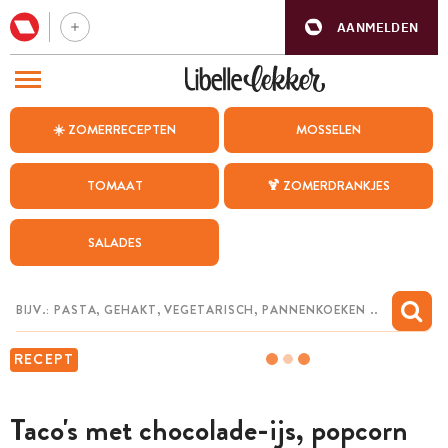
AANMELDEN
BEZOEK ONZE ANDERE WEBSITES
☀️ ZOMERRECEPTEN
MOSSELEN
RECEPTEN
TOMAAT
🍹 ZOMERDRANKJES
WEEKMENU
SALADES
CHAT MET MAIA
INSPIRATIE
MIJN BEWAARDE RECEPTEN
RECEPT
Taco's met chocolade-ijs, popcorn