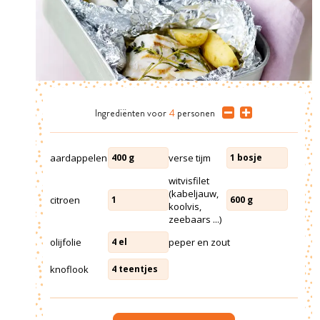
Ingrediënten
voor
4
personen
aardappelen
verse tijm
400
g
1
bosje
witvisfilet
(kabeljauw,
citroen
1
600
g
koolvis,
zeebaars ...)
olijfolie
peper en zout
4
el
knoflook
4
teentjes