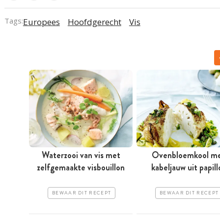
Tags:
Europees
Hoofdgerecht
Vis
Waterzooi van vis met
Ovenbloemkool m
zelfgemaakte visbouillon
kabeljauw uit papill
BEWAAR DIT RECEPT
BEWAAR DIT RECEPT