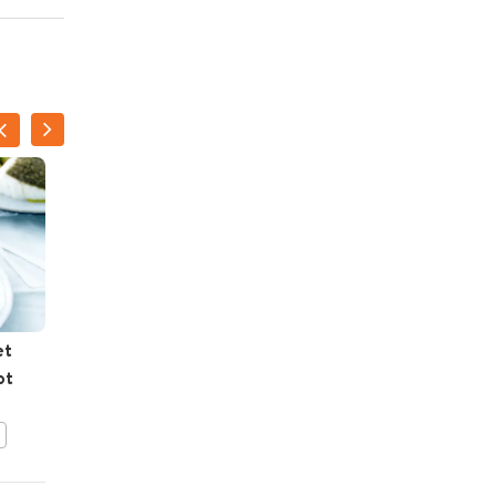
NATALIE
PEETERS
et
Zalmpapillot met krokant
ot
gebakken rijst
BEWAAR DIT RECEPT