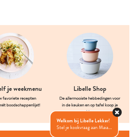
elf je weekmenu
Libelle Shop
w favoriete recepten
De allermooiste hebbedingen voor
mét boodschappenlijst!
in de keuken en op tafel koop je
hier.
Welkom bij Libelle Lekker!
Stel je kookvraag aan Maia...