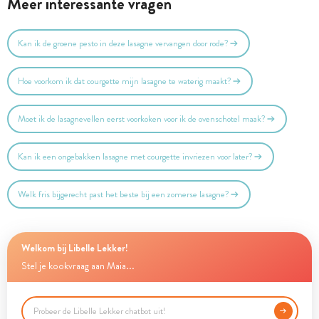
Meer interessante vragen
Kan ik de groene pesto in deze lasagne vervangen door rode?
Hoe voorkom ik dat courgette mijn lasagne te waterig maakt?
Moet ik de lasagnevellen eerst voorkoken voor ik de ovenschotel maak?
Kan ik een ongebakken lasagne met courgette invriezen voor later?
Welk fris bijgerecht past het beste bij een zomerse lasagne?
Welkom bij Libelle Lekker!
Stel je kookvraag aan Maia...