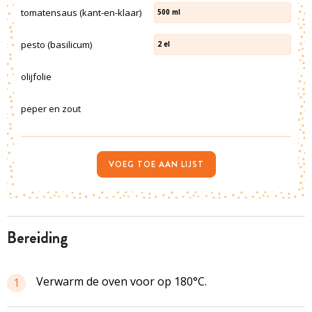
tomatensaus (kant-en-klaar)
500
ml
pesto (basilicum)
2
el
olijfolie
peper en zout
VOEG TOE AAN LIJST
bereiding
Verwarm de oven voor op 180°C.
1