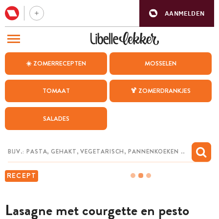
AANMELDEN
BEZOEK ONZE ANDERE WEBSITES
☀️ ZOMERRECEPTEN
MOSSELEN
RECEPTEN
TOMAAT
🍹 ZOMERDRANKJES
WEEKMENU
SALADES
CHAT MET MAIA
INSPIRATIE
MIJN BEWAARDE RECEPTEN
RECEPT
Lasagne met courgette en pesto