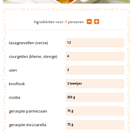
Ingrediënten
voor
4
personen
lasagnevellen (verse)
12
courgettes (kleine, stevige)
4
uien
2
knoflook
2
teentjes
ricotta
250
g
geraspte parmezaan
75
g
geraspte mozzarella
75
g