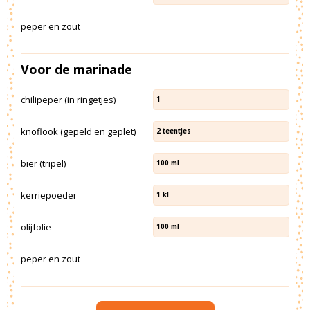
peper en zout
Voor de marinade
chilipeper (in ringetjes)
1
knoflook (gepeld en geplet)
2
teentjes
bier (tripel)
100
ml
kerriepoeder
1
kl
olijfolie
100
ml
peper en zout