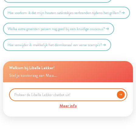
Hoe voorkom ik dat mijn houten satéstokjes verbranden tijdens het grillen?
Welke extra groenten passen nog goed bij een kruidige couscous?
Hoe verwijder ik makkelijk het darmkanaal van verse scampi's?
Welkom bij Libelle Lekker!
Stel je kookvraag aan Maia...
Meer info