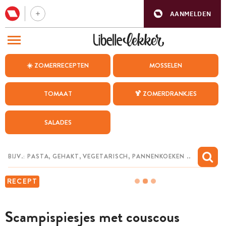
AANMELDEN
BEZOEK ONZE ANDERE WEBSITES
☀️ ZOMERRECEPTEN
MOSSELEN
RECEPTEN
TOMAAT
🍹 ZOMERDRANKJES
WEEKMENU
SALADES
CHAT MET MAIA
INSPIRATIE
MIJN BEWAARDE RECEPTEN
RECEPT
Scampispiesjes met couscous