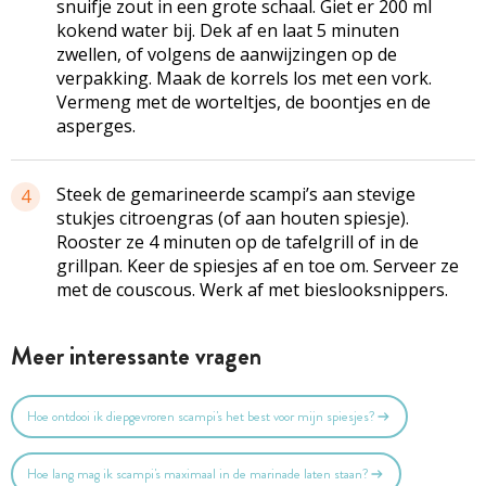
snuifje zout in een grote schaal. Giet er 200 ml
kokend water bij. Dek af en laat 5 minuten
zwellen, of volgens de aanwijzingen op de
verpakking. Maak de korrels los met een vork.
Vermeng met de worteltjes, de boontjes en de
asperges.
Steek de gemarineerde scampi’s aan stevige
4
stukjes citroengras (of aan houten spiesje).
Rooster ze 4 minuten op de tafelgrill of in de
grillpan. Keer de spiesjes af en toe om. Serveer ze
met de couscous. Werk af met bieslooksnippers.
Meer interessante vragen
Hoe ontdooi ik diepgevroren scampi's het best voor mijn spiesjes?
Hoe lang mag ik scampi's maximaal in de marinade laten staan?