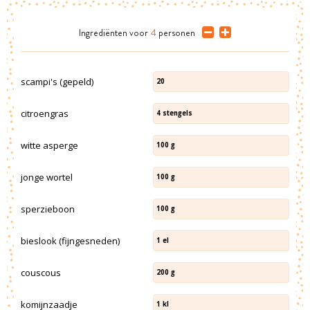
Ingrediënten
voor
4
personen
scampi's (gepeld)
20
citroengras
4
stengels
witte asperge
100
g
jonge wortel
100
g
sperzieboon
100
g
bieslook (fijngesneden)
1
el
couscous
200
g
komijnzaadje
1
kl