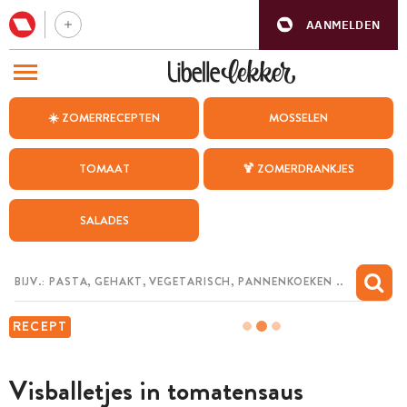
AANMELDEN
BEZOEK ONZE ANDERE WEBSITES
☀️ ZOMERRECEPTEN
MOSSELEN
RECEPTEN
TOMAAT
🍹 ZOMERDRANKJES
WEEKMENU
SALADES
CHAT MET MAIA
INSPIRATIE
MIJN BEWAARDE RECEPTEN
RECEPT
Visballetjes in tomatensaus