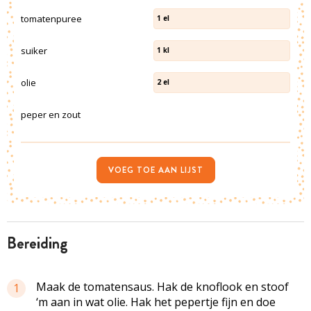
tomatenpuree
1
el
suiker
1
kl
olie
2
el
peper en zout
VOEG TOE AAN LIJST
bereiding
Maak de tomatensaus. Hak de knoflook en stoof
1
‘m aan in wat olie. Hak het pepertje fijn en doe