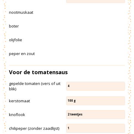
nootmuskaat
boter
olijfolie
peper en zout
Voor de tomatensaus
gepelde tomaten (vers of uit
4
blik)
kerstomaat
100
g
knoflook
2
teentjes
chilipeper (zonder zaadlijst)
1