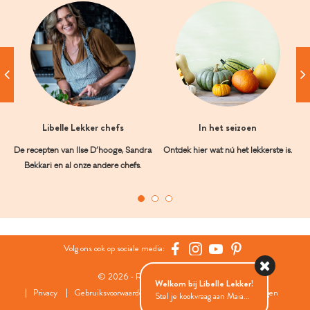
Libelle Lekker chefs
In het seizoen
De recepten van Ilse D’hooge, Sandra
Ontdek hier wat nú het lekkerste is.
Bekkari en al onze andere chefs.
Volg ons ook op sociale media:
© 2026 - Roularta Media Group
Welkom bij Libelle Lekker!
Privacy
Gebruiksvoorwaarden
Cookies
Cookies instellingen
Stel je kookvraag aan Maia...