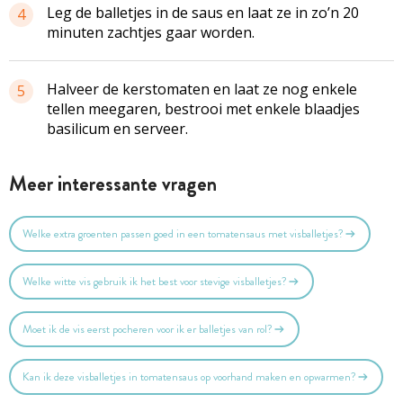
Leg de balletjes in de saus en laat ze in zo’n 20
4
minuten zachtjes gaar worden.
Halveer de kerstomaten en laat ze nog enkele
5
tellen meegaren, bestrooi met enkele blaadjes
basilicum en serveer.
Meer interessante vragen
Welke extra groenten passen goed in een tomatensaus met visballetjes?
Welke witte vis gebruik ik het best voor stevige visballetjes?
Moet ik de vis eerst pocheren voor ik er balletjes van rol?
Kan ik deze visballetjes in tomatensaus op voorhand maken en opwarmen?