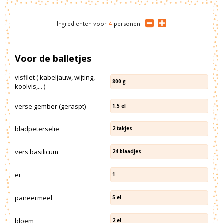
Ingrediënten
voor
4
personen
Voor de balletjes
visfilet ( kabeljauw, wijting,
800
g
koolvis,... )
verse gember (geraspt)
1.5
el
bladpeterselie
2
takjes
vers basilicum
24
blaadjes
ei
1
paneermeel
5
el
bloem
2
el