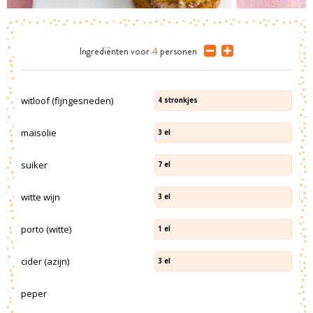
Ingrediënten
voor
4
personen
witloof (fijngesneden)
4
stronkjes
maïsolie
3
el
suiker
7
el
witte wijn
3
el
porto (witte)
1
el
cider (azijn)
3
el
peper