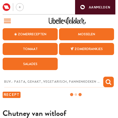
AANMELDEN
BEZOEK ONZE ANDERE WEBSITES
☀️ ZOMERRECEPTEN
MOSSELEN
RECEPTEN
TOMAAT
🍹 ZOMERDRANKJES
WEEKMENU
SALADES
CHAT MET MAIA
INSPIRATIE
MIJN BEWAARDE RECEPTEN
RECEPT
Chutney van witloof