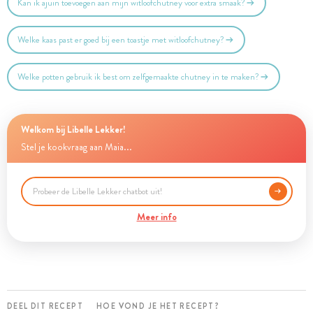
Kan ik ajuin toevoegen aan mijn witloofchutney voor extra smaak?
Welke kaas past er goed bij een toastje met witloofchutney?
Welke potten gebruik ik best om zelfgemaakte chutney in te maken?
Welkom bij Libelle Lekker!
Stel je kookvraag aan Maia...
Meer info
DEEL DIT RECEPT
HOE VOND JE HET RECEPT?