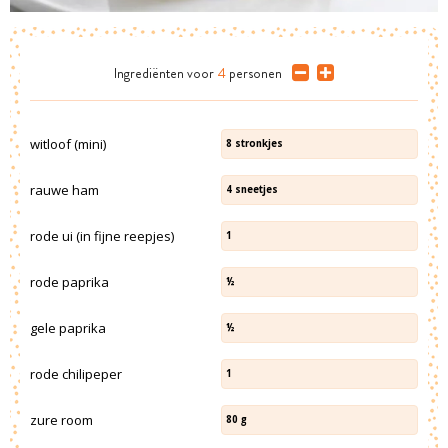
Ingrediënten
voor
4
personen
witloof (mini)
8
stronkjes
rauwe ham
4
sneetjes
rode ui (in fijne reepjes)
1
rode paprika
½
gele paprika
½
rode chilipeper
1
zure room
80
g