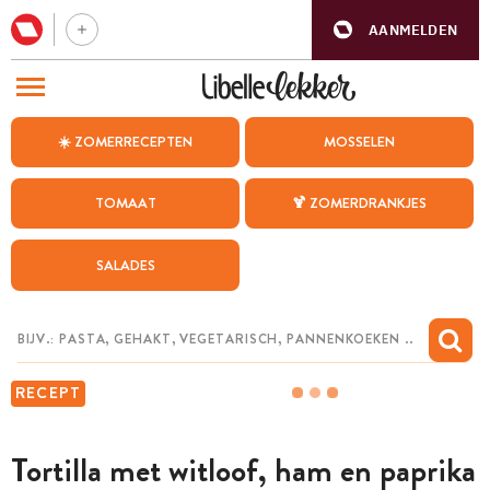
AANMELDEN
BEZOEK ONZE ANDERE WEBSITES
☀️ ZOMERRECEPTEN
MOSSELEN
RECEPTEN
TOMAAT
🍹 ZOMERDRANKJES
WEEKMENU
SALADES
CHAT MET MAIA
INSPIRATIE
MIJN BEWAARDE RECEPTEN
RECEPT
Tortilla met witloof, ham en paprika