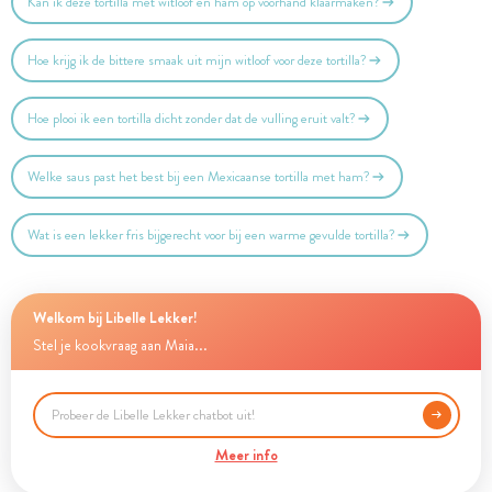
Kan ik deze tortilla met witloof en ham op voorhand klaarmaken?
Hoe krijg ik de bittere smaak uit mijn witloof voor deze tortilla?
Hoe plooi ik een tortilla dicht zonder dat de vulling eruit valt?
Welke saus past het best bij een Mexicaanse tortilla met ham?
Wat is een lekker fris bijgerecht voor bij een warme gevulde tortilla?
Welkom bij Libelle Lekker!
Stel je kookvraag aan Maia...
Meer info