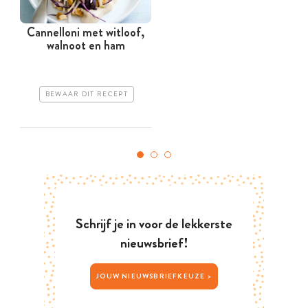
Cannelloni met witloof,
F
walnoot en ham
BEWAAR DIT RECEPT
Schrijf je in voor de lekkerste
nieuwsbrief!
JOUW NIEUWSBRIEFKEUZE >