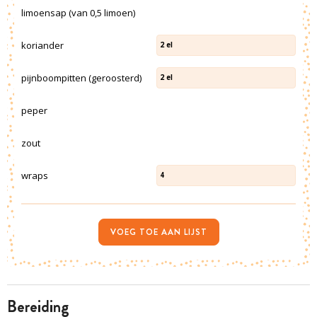
limoensap (van 0,5 limoen)
koriander
2
el
pijnboompitten (geroosterd)
2
el
peper
zout
wraps
4
VOEG TOE AAN LIJST
bereiding